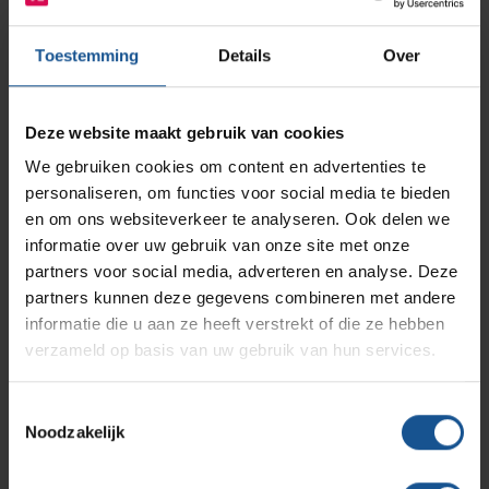
AP Medical
Opslagmogelijkheden
Toestemming
Details
Over
Modulaire Inrichtingssystemen
Ziekenhuizen en klinieken
Branches
Vacatures
Zarges
Deze website maakt gebruik van cookies
Infectiepreventie en hygiëne
RVS Werkplekinrichting
We gebruiken cookies om content en advertenties te
RVS plateaus
personaliseren, om functies voor social media te bieden
Solutions
Klantcases
Metro
Medische afvalverpakkingen
en om ons websiteverkeer te analyseren. Ook delen we
Lees meer
informatie over uw gebruik van onze site met onze
partners voor social media, adverteren en analyse. Deze
Productlijnen
Ons team
Septodry
partners kunnen deze gegevens combineren met andere
informatie die u aan ze heeft verstrekt of die ze hebben
verzameld op basis van uw gebruik van hun services.
Assortiment
Contact
Hammerlit
Toestemmingsselectie
Noodzakelijk
Onze merken
Blog