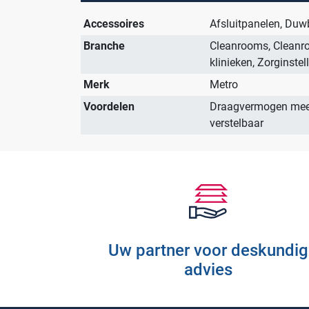
Solutions
Accessoires
Afsluitpanelen, Duw
RVS Werkplekinrichting
Branche
Cleanrooms, Cleanro
Modulaire Inrichtingssystemen
klinieken, Zorginstel
Opslagsystemen en
Merk
Metro
voorraadbeheer
Voordelen
Draagvermogen meer
verstelbaar
Uw partner voor deskundig
advies