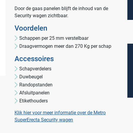
Door de gaas panelen blijft de inhoud van de
Security wagen zichtbaar.
Voordelen
Productlijnen
Schappen per 25 mm verstelbaar
Draagvermogen meer dan 270 Kg per schap
Medische afvalverpakkingen
Accessoires
Infectiepreventie en hygiëne
Schapverdelers
Opslagmogelijkheden
Duwbeugel
Medische (verzorgings)wagens
Randopstanden
Afsluitpanelen
Wastransport
Etikethouders
Medicijn- en verbandkasten
Klik hier voor meer informatie over de Metro
Werkplekinrichting
SuperErecta Security wagen