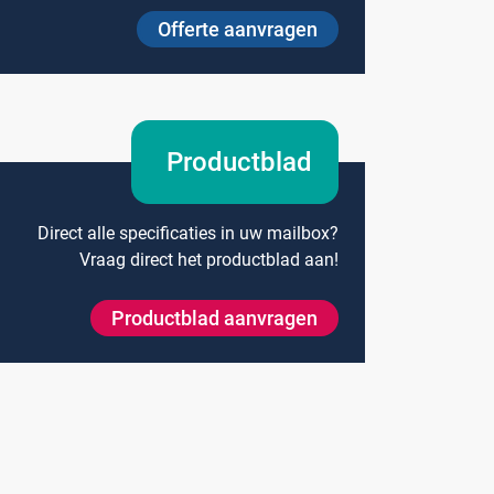
Offerte aanvragen
Onze merken
Productblad
Hammerlit
Septodry
Direct alle specificaties in uw mailbox?
Vraag direct het productblad aan!
Metro
Zarges
Productblad aanvragen
AP Medical
BINBIN
Over VE-Systems