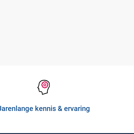
Blog
Contact
Ons team
Klantcases
Vacatures
Jarenlange kennis & ervaring