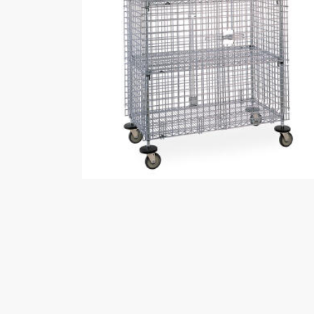
Branches
Ziekenhuizen en klinieken
Zorginstellingen
Laboratoria
Cleanrooms
Logistiek en opslag
Afvalinzamelaars
Farmaceutische industrie