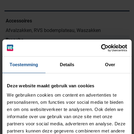
Wastransport
Accessoires
Laboratoria
Afvalzakken, RVS bodemplateau, Waszakken
Branche
BINBIN
Medische (verzorgings)wagens
Opslagsystemen en voorraadbeheer
Zorginstellingen
Afvalinzamelaars, Ziekenhuizen en klinieken,
Zorginstellingen
AP Medical
Opslagmogelijkheden
Toestemming
Details
Over
Modulaire Inrichtingssystemen
Ziekenhuizen en klinieken
Materiaal
RVS
Branches
Vacatures
Zarges
Merk
Deze website maakt gebruik van cookies
Infectiepreventie en hygiëne
RVS Werkplekinrichting
VE-Systems
We gebruiken cookies om content en advertenties te
personaliseren, om functies voor social media te bieden
Voordelen
Solutions
Klantcases
Metro
Medische afvalverpakkingen
en om ons websiteverkeer te analyseren. Ook delen we
Antistatisch, Latexvrij, RVS
informatie over uw gebruik van onze site met onze
Wiel diameter
partners voor social media, adverteren en analyse. Deze
Productlijnen
Ons team
Septodry
partners kunnen deze gegevens combineren met andere
75