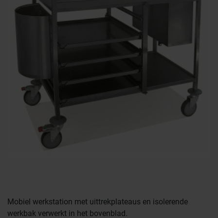
Farmaceutische industrie
Afvalinzamelaars
Werkplekinrichting
Logistiek en opslag
Mobiel werkstation met uittrekplateaus en isolerende
werkbak verwerkt in het bovenblad.
Medicijn- en verbandkasten
Cleanrooms