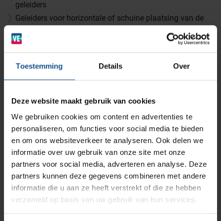
geleiders
Geleiders voor horizontale of schuine plaatsing van de
BINBIN
Medische (verzorgings)wagens
ISO Modulemanden
Opslagsystemen en voorraadbeheer
Zorginstellingen
Eenvoudige uitbreiding in combinatie met schappen
Hygiënisch
AP Medical
Opslagmogelijkheden
Toestemming
Details
Over
Modulaire Inrichtingssystemen
Ziekenhuizen en klinieken
eenvoudig te reinigen
Diepte 400 of 600 mm
Hoogte 863 - 1110 - 1735 - 1900 mm
Branches
Vacatures
Zarges
Deze website maakt gebruik van cookies
Infectiepreventie en hygiëne
RVS Werkplekinrichting
Accessoires
We gebruiken cookies om content en advertenties te
personaliseren, om functies voor social media te bieden
Solutions
Horizontale aluminium geleiders
Klantcases
Metro
Medische afvalverpakkingen
en om ons websiteverkeer te analyseren. Ook delen we
Schuine aluminium geleiders
informatie over uw gebruik van onze site met onze
ISO Modules
partners voor social media, adverteren en analyse. Deze
Productlijnen
Ons team
Septodry
ISO Manden
partners kunnen deze gegevens combineren met andere
Module accessoires
informatie die u aan ze heeft verstrekt of die ze hebben
verzameld op basis van uw gebruik van hun services.
Assortiment
Contact
Hammerlit