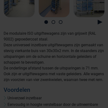
De modulaire ISO uitgiftewagens zijn van grijswit (RAL
Farmaceutische industrie
9002) gepoedercoat staal.
Deze universeel inzetbare uitgiftewagens zijn gemaakt van
stevig vierkante buis van 30x30x2 mm. In de staanders zijn
Afvalinzamelaars
uitsparingen om de schuine en horizontale geleiders of
schappen te bevestigen.
De onderlinge afstand tussen de uitsparingen is 71 mm.
Werkplekinrichting
Logistiek en opslag
Ook zijn er uitgiftewagens met vaste geleiders. Alle wagens
zijn voorzien van vier zwenkwielen, waarvan twee met rem.
Medicijn- en verbandkasten
Cleanrooms
Voordelen
Univerzeel inzetbaar
Wastransport
Eenvoudig in hoogte verstelbaar door de uitneembare
Laboratoria