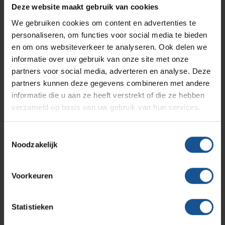
2 plateaus
Branches
Vacatures
Zarges
Deze website maakt gebruik van cookies
Infectiepreventie en hygiëne
RVS Werkplekinrichting
Draagvermogen 68 Kg per schap
We gebruiken cookies om content en advertenties te
4 zwenkwielen Ø 100 mm
personaliseren, om functies voor social media te bieden
Solutions
Klantcases
Metro
Medische afvalverpakkingen
en om ons websiteverkeer te analyseren. Ook delen we
Accessoires
informatie over uw gebruik van onze site met onze
RVS wielen
partners voor social media, adverteren en analyse. Deze
Productlijnen
Ons team
Septodry
Afvalbak met ophanging
partners kunnen deze gegevens combineren met andere
Transportbak met ophanging
informatie die u aan ze heeft verstrekt of die ze hebben
verzameld op basis van uw gebruik van hun services.
Assortiment
Contact
Hammerlit
Accessoires
Toestemmingsselectie
Noodzakelijk
Onze merken
Afvalbak met ophanging, RVS wielen, Transportbak met
Blog
ophanging
Voorkeuren
Branche
Over VE-Systems
Logistiek en opslag, Ziekenhuizen en klinieken,
Zorginstellingen
Statistieken
Breedte