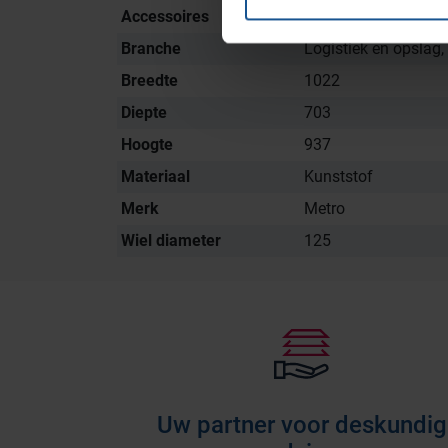
Accessoires
RVS wielen
Branche
Logistiek en opslag,
Breedte
1022
Diepte
703
Hoogte
937
Materiaal
Kunststof
Merk
Metro
Wiel diameter
125
Uw partner voor deskundig