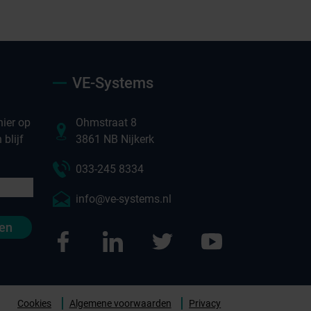
VE-Systems
ier op
Ohmstraat 8
blijf
3861 NB Nijkerk
033-245 8334
info@ve-systems.nl
en
ntact opnemen
Cookies
Algemene voorwaarden
Privacy