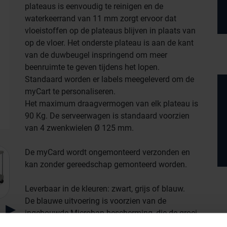
plateaus is eenvoudig te reinigen en de
waterkeerrand van 11 mm zorgt ervoor dat
vloeistoffen op de plateaus blijven in plaats van
op de vloer. Het onderste plateau is aan de kant
van de duwbeugel inspringend om meer
beenruimte te geven tijdens het lopen.
Standaard worden er labels meegeleverd om de
myCart te personaliseren.
Het maximum draagvermogen van elk plateau is
90 Kg. De serveerwagen is standaard voorzien
van 4 zwenkwielen Ø 125 mm.
De myCard wordt ongemonteerd verzonden en
kan zonder gereedschap gemonteerd worden.
Leverbaar in de kleuren: zwart, grijs of blauw.
Productlijnen
De blauwe uitvoering is voorzien van de
ingebouwde Microban bescherming, die de groei
Medische afvalverpakkingen
van bacteriën tegen gaat.