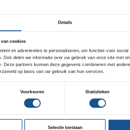
Infectiepreventie en hygiëne
Voordelen
Opslagmogelijkheden
Te personaliseren door meegeleverde labels
Details
Medische (verzorgings)wagens
Bovenste plateau heeft ingebouwd bakje voor
Wastransport
kleine voorwerpen
 van cookies
Meer beenruimte tijdens het lopen
Medicijn- en verbandkasten
ent en advertenties te personaliseren, om functies voor social
Het plateau is verstelbaar per 25 mm
Werkplekinrichting
. Ook delen we informatie over uw gebruik van onze site met on
De plateaus zijn rondom voorzien van een
e. Deze partners kunnen deze gegevens combineren met andere i
waterkeerrand van 11 mm
erzameld op basis van uw gebruik van hun services.
Assortiment
2 plateaus
Draagvermogen 90 Kg per schap
4 zwenkwielen Ø 125 mm
Voorkeuren
Statistieken
Accessoires
RVS wielen
Selectie toestaan