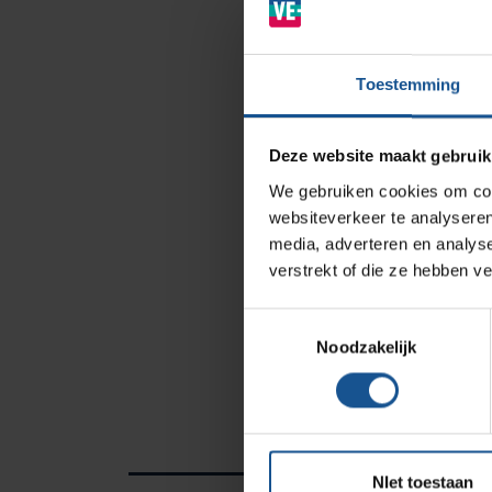
Zorginstellingen
Laboratoria
Toestemming
Cleanrooms
Logistiek en opslag
Deze website maakt gebruik
Afvalinzamelaars
We gebruiken cookies om cont
Farmaceutische industrie
websiteverkeer te analyseren
media, adverteren en analys
verstrekt of die ze hebben v
Solutions
Toestemmingsselectie
RVS Werkplekinrichting
Noodzakelijk
Modulaire Inrichtingssystemen
Opslagsystemen en
voorraadbeheer
NIet toestaan