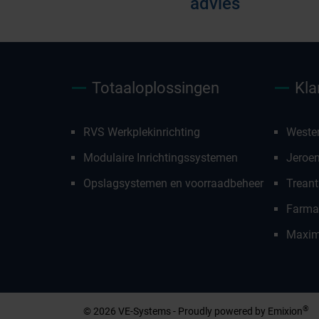
advies
Totaaloplossingen
Kla
RVS Werkplekinrichting
Weste
Modulaire Inrichtingssystemen
Jeroe
Opslagsystemen en voorraadbeheer
Treant
Farmac
Maxim
Afspraak mak
®
© 2026 VE-Systems - Proudly powered by
Emixion