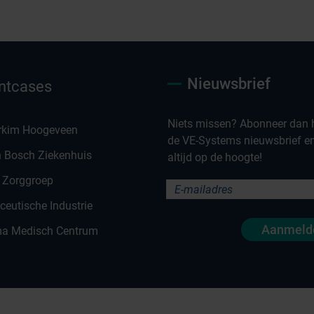
Nieuwsbrief
ntcases
Niets missen? Abonneer dan h
rkim Hoogeveen
de VE-Systems nieuwsbrief en 
n Bosch Ziekenhuis
altijd op de hoogte!
 Zorggroep
eutische Industrie
Aanmeld
a Medisch Centrum
en
Co