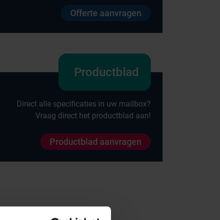
Offerte aanvragen
Productblad
Direct alle specificaties in uw mailbox?
Vraag direct het productblad aan!
Productblad aanvragen
Onze merken
Hammerlit