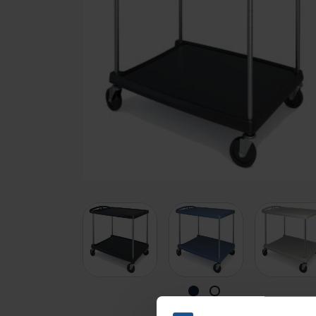
Branches
Ziekenhuizen en klinieken