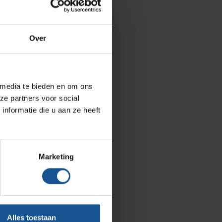
Septodry
Metro
Over
Zarges
AP Medical
BINBIN
 media te bieden en om ons
ze partners voor social
Over VE-Systems
nformatie die u aan ze heeft
Blog
Contact
Marketing
Ons team
Klantcases
Vacatures
Alles toestaan