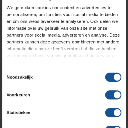
Infectiepreventie en hygiëne
RVS Werkplekinrichting
60
We gebruiken cookies om content en advertenties te
personaliseren, om functies voor social media te bieden
Branche
Solutions
Klantcases
Metro
Medische afvalverpakkingen
en om ons websiteverkeer te analyseren. Ook delen we
Afvalinzamelaars, Laboratoria, Ziekenhuizen en klinieken,
informatie over uw gebruik van onze site met onze
Zorginstellingen
partners voor social media, adverteren en analyse. Deze
Productlijnen
Ons team
Septodry
Breedte
partners kunnen deze gegevens combineren met andere
informatie die u aan ze heeft verstrekt of die ze hebben
148
verzameld op basis van uw gebruik van hun services.
Assortiment
Diepte
Contact
Hammerlit
148
Toestemmingsselectie
Noodzakelijk
Duurzaam
Onze merken
Blog
Duurzaam geproduceerd
Voorkeuren
Gewicht
Over VE-Systems
0,24
Statistieken
Hoogte
225