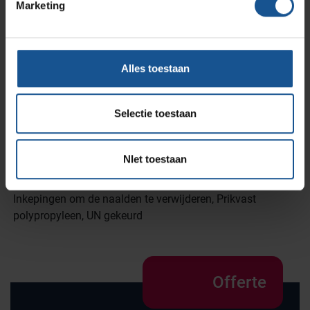
Marketing
Materiaal
Polypropyleen
Merk
Alles toestaan
AP Medical
Onderdeel van
Selectie toestaan
CsSerie
Voordelen
NIet toestaan
Bij verbranding komen geen schadelijke stoffen vrij,
Eenvoudig in gebruik, Indicatie voor maximaal vulniveau,
Inkepingen om de naalden te verwijderen, Prikvast
polypropyleen, UN gekeurd
Offerte