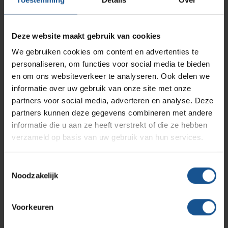
Opslagmogelijkheden
Modulaire Inrichtingssystemen
Ziekenhuizen en klinieken
Aantal stuks
33
Branches
Vacatures
Zarges
Deze website maakt gebruik van cookies
Infectiepreventie en hygiëne
RVS Werkplekinrichting
Accessoires
We gebruiken cookies om content en advertenties te
Naaldencontainer omdoos
personaliseren, om functies voor social media te bieden
Solutions
Klantcases
Branche
Metro
Medische afvalverpakkingen
en om ons websiteverkeer te analyseren. Ook delen we
Afvalinzamelaars, Laboratoria, Ziekenhuizen en klinieken,
informatie over uw gebruik van onze site met onze
Zorginstellingen
partners voor social media, adverteren en analyse. Deze
Productlijnen
Ons team
Septodry
partners kunnen deze gegevens combineren met andere
Breedte
informatie die u aan ze heeft verstrekt of die ze hebben
220
verzameld op basis van uw gebruik van hun services.
Assortiment
Contact
Hammerlit
Diepte
220
Toestemmingsselectie
Noodzakelijk
Onze merken
Duurzaam
Blog
Duurzaam geproduceerd
Voorkeuren
Gewicht
Over VE-Systems