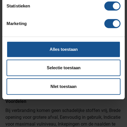
0,74
Statistieken
Hoogte
325
Marketing
Inhoud
10
Materiaal
Alles toestaan
Polypropyleen
Merk
Selectie toestaan
AP Medical
Onderdeel van
NIet toestaan
CsPlusSerie
Voordelen
Bij verbranding komen geen schadelijke stoffen vrij, Brede
opening voor grotere afval, Eenvoudig in gebruik, Indicatie
voor maximaal vulniveau, Inkepingen om de naalden te