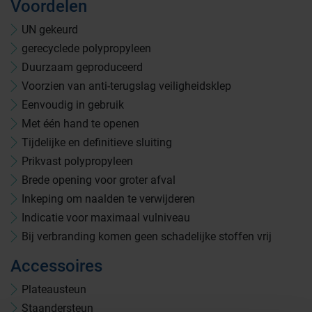
Voordelen
UN gekeurd
gerecyclede polypropyleen
Duurzaam geproduceerd
Farmaceutische industrie
Voorzien van anti-terugslag veiligheidsklep
Eenvoudig in gebruik
Afvalinzamelaars
Met één hand te openen
Tijdelijke en definitieve sluiting
Prikvast polypropyleen
Werkplekinrichting
Logistiek en opslag
Brede opening voor groter afval
Inkeping om naalden te verwijderen
Indicatie voor maximaal vulniveau
Medicijn- en verbandkasten
Cleanrooms
Bij verbranding komen geen schadelijke stoffen vrij
Accessoires
Wastransport
Laboratoria
Plateausteun
Staandersteun