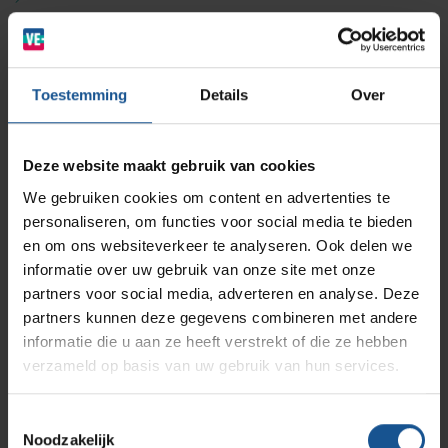
BINBIN
Medische (verzorgings)wagens
Naaldencontainer omdoos
Opslagsystemen en voorraadbeheer
Zorginstellingen
Klik hier voor de instructie video
AP Medical
Opslagmogelijkheden
Toestemming
Details
Over
Modulaire Inrichtingssystemen
Ziekenhuizen en klinieken
Klik hier voor het productblad Naaldencontainers CS
Veiligheidsklep ECO serie
Branches
Vacatures
Zarges
Deze website maakt gebruik van cookies
Infectiepreventie en hygiëne
RVS Werkplekinrichting
We gebruiken cookies om content en advertenties te
Aantal stuks
personaliseren, om functies voor social media te bieden
Solutions
Klantcases
27
Metro
Medische afvalverpakkingen
en om ons websiteverkeer te analyseren. Ook delen we
Accessoires
informatie over uw gebruik van onze site met onze
partners voor social media, adverteren en analyse. Deze
Naaldencontainer omdoos
Productlijnen
Ons team
Septodry
partners kunnen deze gegevens combineren met andere
Branche
informatie die u aan ze heeft verstrekt of die ze hebben
Afvalinzamelaars, Laboratoria, Ziekenhuizen en klinieken,
verzameld op basis van uw gebruik van hun services.
Assortiment
Contact
Hammerlit
Zorginstellingen
Breedte
Toestemmingsselectie
Noodzakelijk