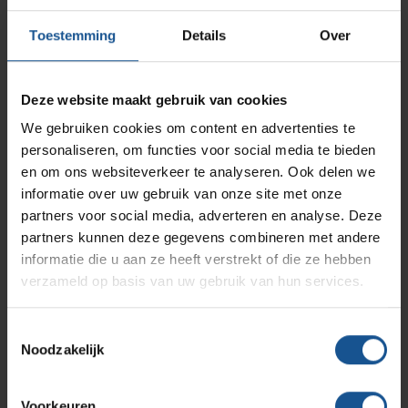
AP Medical
Opslagmogelijkheden
Toestemming
Details
Over
Modulaire Inrichtingssystemen
Ziekenhuizen en klinieken
Aantal stuks
50
Branches
Vacatures
Zarges
Deze website maakt gebruik van cookies
Infectiepreventie en hygiëne
RVS Werkplekinrichting
Accessoires
We gebruiken cookies om content en advertenties te
Naaldencontainer omdoos
personaliseren, om functies voor social media te bieden
Solutions
Klantcases
Metro
Medische afvalverpakkingen
en om ons websiteverkeer te analyseren. Ook delen we
Branche
informatie over uw gebruik van onze site met onze
Afvalinzamelaars, Laboratoria, Ziekenhuizen en klinieken,
partners voor social media, adverteren en analyse. Deze
Productlijnen
Zorginstellingen
Ons team
Septodry
partners kunnen deze gegevens combineren met andere
Breedte
informatie die u aan ze heeft verstrekt of die ze hebben
verzameld op basis van uw gebruik van hun services.
151
Assortiment
Contact
Hammerlit
Diepte
Toestemmingsselectie
151
Noodzakelijk
Onze merken
Blog
Duurzaam
Duurzaam geproduceerd
Voorkeuren