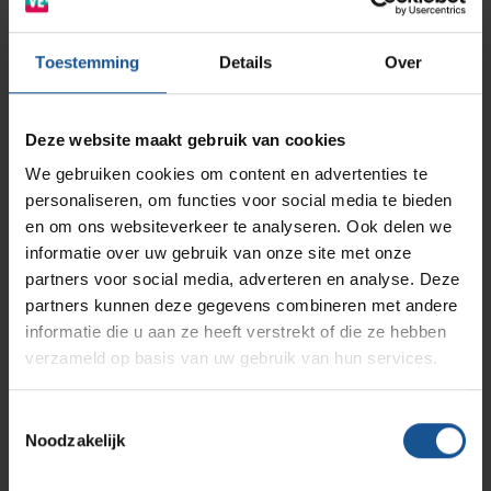
Klik hier voor het productblad Naaldencontainers CS+ serie
AP Medical
Opslagmogelijkheden
Toestemming
Details
Over
Modulaire Inrichtingssystemen
Ziekenhuizen en klinieken
Aantal stuks
Branches
Vacatures
Zarges
Deze website maakt gebruik van cookies
Infectiepreventie en hygiëne
RVS Werkplekinrichting
34
We gebruiken cookies om content en advertenties te
Accessoires
personaliseren, om functies voor social media te bieden
Solutions
Klantcases
Naaldencontainer omdoos
Metro
Medische afvalverpakkingen
en om ons websiteverkeer te analyseren. Ook delen we
Branche
informatie over uw gebruik van onze site met onze
partners voor social media, adverteren en analyse. Deze
Afvalinzamelaars, Laboratoria, Ziekenhuizen en klinieken,
Productlijnen
Ons team
Septodry
partners kunnen deze gegevens combineren met andere
Zorginstellingen
informatie die u aan ze heeft verstrekt of die ze hebben
Breedte
verzameld op basis van uw gebruik van hun services.
Assortiment
Contact
Hammerlit
167
Toestemmingsselectie
Diepte
Noodzakelijk
Onze merken
167
Blog
Duurzaam