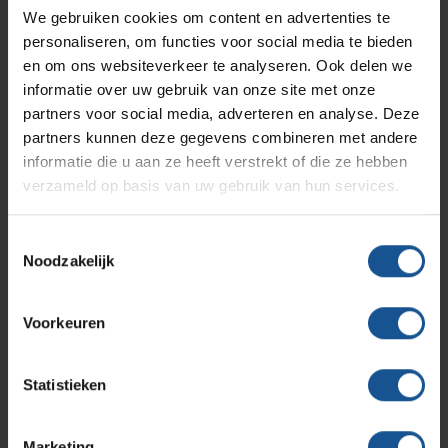
Naaldencontainer omdoos
We gebruiken cookies om content en advertenties te
Branche
personaliseren, om functies voor social media te bieden
Solutions
Klantcases
Metro
Medische afvalverpakkingen
en om ons websiteverkeer te analyseren. Ook delen we
Afvalinzamelaars, Laboratoria, Ziekenhuizen en klinieken,
informatie over uw gebruik van onze site met onze
Zorginstellingen
partners voor social media, adverteren en analyse. Deze
Productlijnen
Breedte
Ons team
Septodry
partners kunnen deze gegevens combineren met andere
190 x 190
informatie die u aan ze heeft verstrekt of die ze hebben
verzameld op basis van uw gebruik van hun services.
Duurzaam
Assortiment
Contact
Hammerlit
Duurzaam geproduceerd
Toestemmingsselectie
Gewicht
Noodzakelijk
Onze merken
Blog
0,255
Hoogte
Voorkeuren
Over VE-Systems
205
Inhoud
Statistieken
4
Materiaal
Marketing