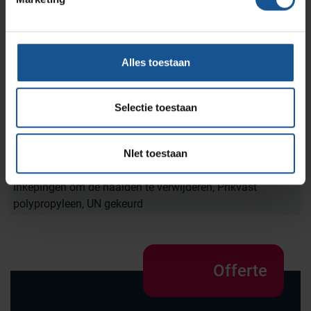
Polypropyleen
Merk
Alles toestaan
AP Medical
Onderdeel van
Selectie toestaan
DailySerie
Voordelen
NIet toestaan
Bij verbranding komen geen schadelijke stoffen vrij,
Eenvoudig in gebruik, Indicatie voor maximaal vulniveau,
Inkepingen om de naalden te verwijderen, Prikvast
polypropyleen, UN gekeurd
Offerte