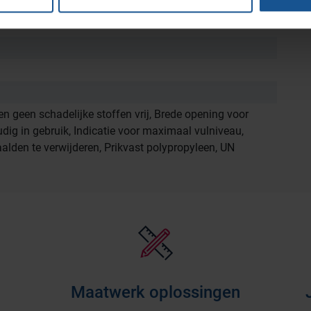
n geen schadelijke stoffen vrij, Brede opening voor
udig in gebruik, Indicatie voor maximaal vulniveau,
lden te verwijderen, Prikvast polypropyleen, UN
Maatwerk oplossingen