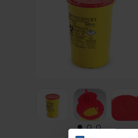
Branches
Ziekenhuizen en klinieken