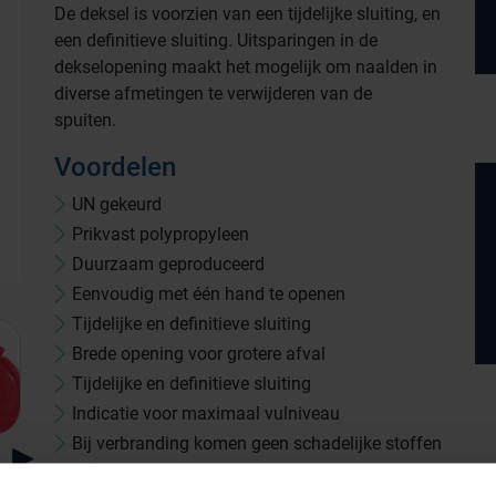
De deksel is voorzien van een tijdelijke sluiting, en
een definitieve sluiting. Uitsparingen in de
dekselopening maakt het mogelijk om naalden in
diverse afmetingen te verwijderen van de
spuiten.
Voordelen
UN gekeurd
Prikvast polypropyleen
Duurzaam geproduceerd
Eenvoudig met één hand te openen
Tijdelijke en definitieve sluiting
Brede opening voor grotere afval
Tijdelijke en definitieve sluiting
Indicatie voor maximaal vulniveau
Productlijnen
Bij verbranding komen geen schadelijke stoffen
vrij
Medische afvalverpakkingen