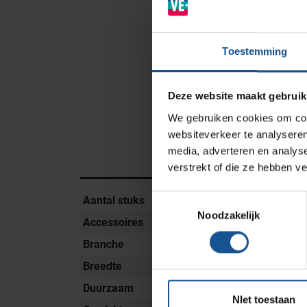
Zorginstellingen
Laboratoria
Toestemming
Cleanrooms
Logistiek en opslag
Deze website maakt gebruik
Afvalinzamelaars
We gebruiken cookies om cont
Farmaceutische industrie
websiteverkeer te analyseren
media, adverteren en analys
verstrekt of die ze hebben v
Solutions
Toestemmingsselectie
Aantal stuks
40
RVS Werkplekinrichting
Noodzakelijk
Accessoires
Naaldencontainer 
Modulaire Inrichtingssystemen
Branche
Afvalinzamelaars, La
Opslagsystemen en
Breedte
ø 169
voorraadbeheer
Duurzaam
Duurzaam geproduc
NIet toestaan