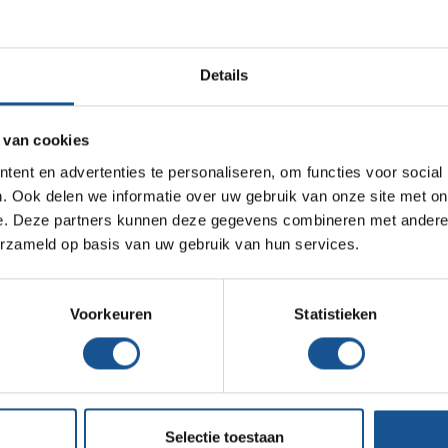
Infectiepreventie en hygiëne
Accessoires
Opslagmogelijkheden
Naaldencontainer omdoos
Details
Staandersteun
Medische (verzorgings)wagens
Steun met zuignap
Wastransport
Plateausteun
 van cookies
Medicijn- en verbandkasten
ent en advertenties te personaliseren, om functies voor social
Klik hier voor de instructie video
Werkplekinrichting
. Ook delen we informatie over uw gebruik van onze site met on
Klik hier voor het productblad Dispo
e. Deze partners kunnen deze gegevens combineren met andere i
erzameld op basis van uw gebruik van hun services.
Assortiment
Voorkeuren
Statistieken
omdoos
boratoria, Ziekenhuizen en klinieken, Zorginstellingen
eerd
Selectie toestaan