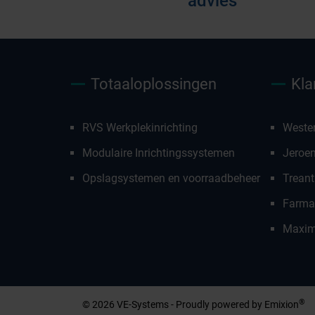
advies
Totaaloplossingen
Kla
RVS Werkplekinrichting
Weste
Modulaire Inrichtingssystemen
Jeroe
Opslagsystemen en voorraadbeheer
Treant
Farmac
Maxim
Afspraak mak
®
© 2026 VE-Systems - Proudly powered by
Emixion