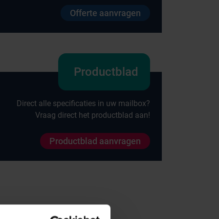
Offerte aanvragen
Productblad
Direct alle specificaties in uw mailbox?
Vraag direct het productblad aan!
Productblad aanvragen
Onze merken
Hammerlit