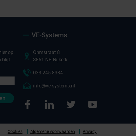
VE-Systems
ier op
Ohmstraat 8
blijf
3861 NB Nijkerk
033-245 8334
info@ve-systems.nl
en
ntact opnemen
Cookies
Algemene voorwaarden
Privacy