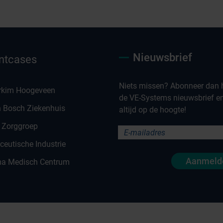
Nieuwsbrief
ntcases
Niets missen? Abonneer dan h
rkim Hoogeveen
de VE-Systems nieuwsbrief en 
n Bosch Ziekenhuis
altijd op de hoogte!
 Zorggroep
eutische Industrie
Aanmeld
a Medisch Centrum
en
Co