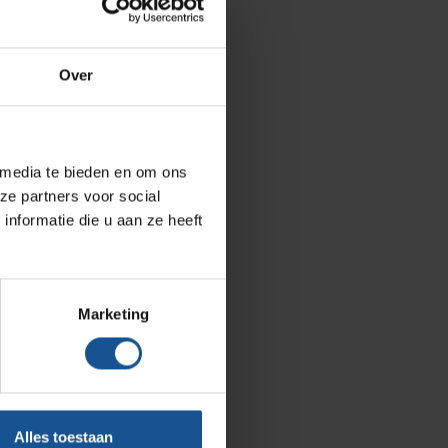
Septodry
Metro
Over
Zarges
AP Medical
BINBIN
 media te bieden en om ons
ze partners voor social
Over VE-Systems
nformatie die u aan ze heeft
Blog
Contact
Marketing
Ons team
Klantcases
Vacatures
Alles toestaan