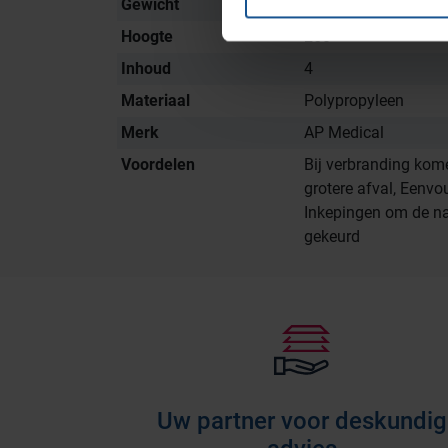
Gewicht
0,217
Hoogte
250
Inhoud
4
Materiaal
Polypropyleen
Merk
AP Medical
Voordelen
Bij verbranding kome
grotere afval, Eenvo
Inkepingen om de naa
gekeurd
Uw partner voor deskundig