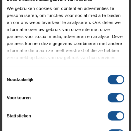
Infectiepreventie en hygiëne
RVS Werkplekinrichting
Accessoires
We gebruiken cookies om content en advertenties te
Naaldencontainer omdoos
personaliseren, om functies voor social media te bieden
Solutions
Klantcases
Metro
Medische afvalverpakkingen
en om ons websiteverkeer te analyseren. Ook delen we
Branche
informatie over uw gebruik van onze site met onze
Afvalinzamelaars, Laboratoria, Ziekenhuizen en klinieken,
partners voor social media, adverteren en analyse. Deze
Productlijnen
Zorginstellingen
Ons team
Septodry
partners kunnen deze gegevens combineren met andere
Breedte
informatie die u aan ze heeft verstrekt of die ze hebben
verzameld op basis van uw gebruik van hun services.
ø 100
Assortiment
Contact
Hammerlit
Duurzaam
Toestemmingsselectie
Duurzaam geproduceerd
Noodzakelijk
Onze merken
Blog
Gewicht
0,106
Voorkeuren
Over VE-Systems
Hoogte
184
Statistieken
Inhoud