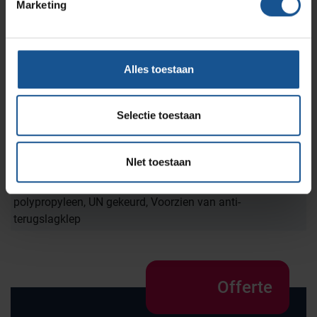
Marketing
Materiaal
Polypropyleen
Merk
Alles toestaan
AP Medical
Onderdeel van
Selectie toestaan
PbsSerie
Voordelen
NIet toestaan
Bij verbranding komen geen schadelijke stoffen vrij,
Indicatie voor maximaal vulniveau, Prikvast
polypropyleen, UN gekeurd, Voorzien van anti-
terugslagklep
Offerte