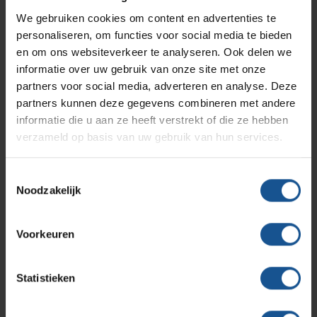
RVS Werkplekinrichting
Naaldencontainer omdoos
We gebruiken cookies om content en advertenties te
personaliseren, om functies voor social media te bieden
Branche
Solutions
Klantcases
Metro
Medische afvalverpakkingen
en om ons websiteverkeer te analyseren. Ook delen we
Afvalinzamelaars, Laboratoria, Ziekenhuizen en klinieken,
informatie over uw gebruik van onze site met onze
Zorginstellingen
partners voor social media, adverteren en analyse. Deze
Productlijnen
Ons team
Septodry
Breedte
partners kunnen deze gegevens combineren met andere
informatie die u aan ze heeft verstrekt of die ze hebben
ø 230
verzameld op basis van uw gebruik van hun services.
Assortiment
Duurzaam
Contact
Hammerlit
Duurzaam geproduceerd
Toestemmingsselectie
Noodzakelijk
Gewicht
Onze merken
Blog
0,368
Voorkeuren
Hoogte
Over VE-Systems
195
Statistieken
Inhoud
5