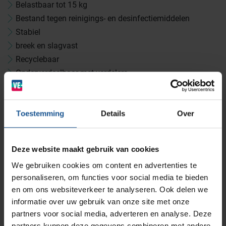
Medicijn- en verbandkasten
Cleanrooms
Belastbaar tot 15 kg
Bestand tegen reinigings- en desinfectiemiddelen
Stabiel
Wastransport
Laboratoria
breek en slagvast
Recyclebaar
Onderverdeelbaar met verdelers
BINBIN
Medische (verzorgings)wagens
Opslagsystemen en voorraadbeheer
Zorginstellingen
Voorbereid voor een stopfunctie
de stopclips zijn hier eenvoudig in te klikken
AP Medical
Opslagmogelijkheden
Reiniging in wasinstallatie mogelijk daarbij bestendig tot
Toestemming
Details
Over
Modulaire Inrichtingssystemen
Ziekenhuizen en klinieken
121°C maximaal 30 minuten
Accessoires
Branches
Vacatures
Zarges
Deze website maakt gebruik van cookies
Infectiepreventie en hygiëne
RVS Werkplekinrichting
Verdelers
We gebruiken cookies om content en advertenties te
personaliseren, om functies voor social media te bieden
Stopclips
Solutions
Klantcases
Metro
Medische afvalverpakkingen
en om ons websiteverkeer te analyseren. Ook delen we
Etikethouder verticaal
informatie over uw gebruik van onze site met onze
Etikethouder horizontaal
partners voor social media, adverteren en analyse. Deze
Productlijnen
Etikethouder transparant
Ons team
Septodry
partners kunnen deze gegevens combineren met andere