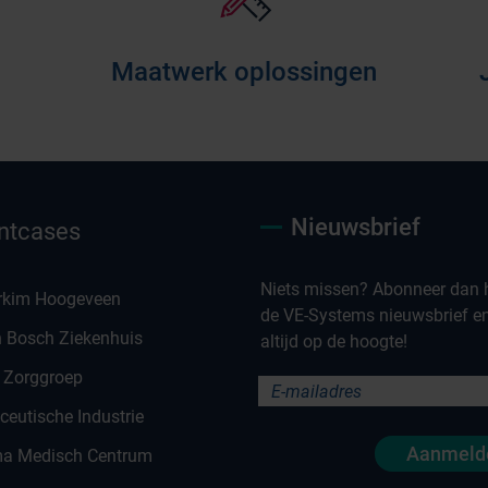
Maatwerk oplossingen
Nieuwsbrief
ntcases
Niets missen? Abonneer dan h
rkim Hoogeveen
de VE-Systems nieuwsbrief en 
n Bosch Ziekenhuis
altijd op de hoogte!
 Zorggroep
eutische Industrie
Aanmeld
a Medisch Centrum