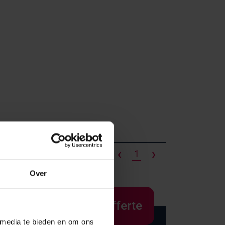
Onze merken
Hammerlit
Septodry
‹
›
1
Metro
Over
Zarges
AP Medical
Offerte
BINBIN
 media te bieden en om ons