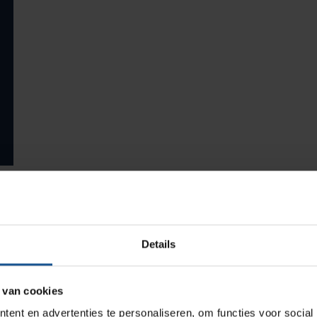
Productlijnen
Medische afvalverpakkingen
Infectiepreventie en hygiëne
Opslagmogelijkheden
Details
Medische (verzorgings)wagens
Wastransport
 van cookies
uwstenen van totaaloplossingen, producten maken
Medicijn- en verbandkasten
ent en advertenties te personaliseren, om functies voor social
istieke) bedrijfsprocessen. Doel is dat deze processen zo