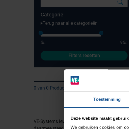
Categorie
Terug naar alle categorieën
0L
90L
Filters resetten
Branches
Ziekenhuizen en klinieken
Zorginstellingen
0 van 0 Producten
Laboratoria
Toestemming
Cleanrooms
Logistiek en opslag
Deze website maakt gebruik
VE-Systems levert logistieke middelen als bo
Afvalinzamelaars
We gebruiken cookies om cont
daarmee steeds vaker onderdeel uit van de (log