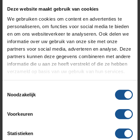
Breedte
Branches
Vacatures
Zarges
Deze website maakt gebruik van cookies
Infectiepreventie en hygiëne
RVS Werkplekinrichting
390
We gebruiken cookies om content en advertenties te
Diepte
personaliseren, om functies voor social media te bieden
Solutions
390
Klantcases
Metro
Medische afvalverpakkingen
en om ons websiteverkeer te analyseren. Ook delen we
Hoogte
informatie over uw gebruik van onze site met onze
partners voor social media, adverteren en analyse. Deze
800
Productlijnen
Ons team
Septodry
partners kunnen deze gegevens combineren met andere
Materiaal
informatie die u aan ze heeft verstrekt of die ze hebben
Aluminium
verzameld op basis van uw gebruik van hun services.
Assortiment
Contact
Hammerlit
Merk
Toestemmingsselectie
VE-Systems
Noodzakelijk
Onze merken
Blog
Voordelen
Deksel sluit goed en reukvrij af, Gemakkelijk en goed
Voorkeuren
schoon te maken, Handen vrij door voetpedaal bediening
Over VE-Systems
Statistieken