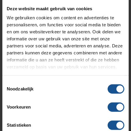
Breedte
Branches
Vacatures
Zarges
Deze website maakt gebruik van cookies
Infectiepreventie en hygiëne
RVS Werkplekinrichting
300
We gebruiken cookies om content en advertenties te
Diepte
personaliseren, om functies voor social media te bieden
Solutions
Klantcases
300
Metro
Medische afvalverpakkingen
en om ons websiteverkeer te analyseren. Ook delen we
Hoogte
informatie over uw gebruik van onze site met onze
partners voor social media, adverteren en analyse. Deze
600
Productlijnen
Ons team
Septodry
partners kunnen deze gegevens combineren met andere
Materiaal
informatie die u aan ze heeft verstrekt of die ze hebben
Aluminium
verzameld op basis van uw gebruik van hun services.
Assortiment
Contact
Hammerlit
Merk
Toestemmingsselectie
VE-Systems
Noodzakelijk
Onze merken
Blog
Voordelen
Deksel sluit goed en reukvrij af, Gemakkelijk en goed
Voorkeuren
schoon te maken, Handen vrij door voetpedaal bediening
Over VE-Systems
Statistieken