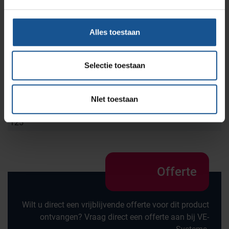
Breedte
740
Alles toestaan
Diepte
580
Selectie toestaan
Merk
Hammerlit
NIet toestaan
Wiel diameter
125
Offerte
Wilt u direct een vrijblijvende offerte voor dit product
ontvangen? Vraag direct een offerte aan bij VE-