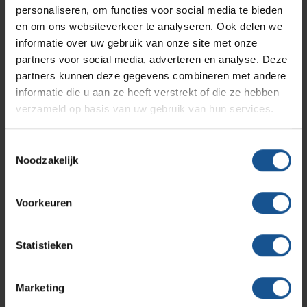
Handschoenen box houder
personaliseren, om functies voor social media te bieden
Solutions
Klantcases
Metro
Medische afvalverpakkingen
Ladeverdelingen
en om ons websiteverkeer te analyseren. Ook delen we
Fixatie voor de Lifepak 15
informatie over uw gebruik van onze site met onze
partners voor social media, adverteren en analyse. Deze
Katheterhouder rvs/pet
Productlijnen
Ons team
Septodry
partners kunnen deze gegevens combineren met andere
Medische stekkerdoos met potentiaalvereffening
informatie die u aan ze heeft verstrekt of die ze hebben
Genummerde verzegeling
verzameld op basis van uw gebruik van hun services.
Assortiment
Contact
Hammerlit
Klik voor meer informatie over PME wagens
Toestemmingsselectie
Noodzakelijk
Onze merken
Blog
Accessoires
Fixatie voor de Lifepak 15, Genummerde verzegeling,
Voorkeuren
Over VE-Systems
Handschoenen box houder, Katheterhouder rvs/pet,
Ladeverdelingen, Medische stekkerdoos met
Statistieken
potentiaalvereffening
Branche
Marketing
Ziekenhuizen en klinieken, Zorginstellingen