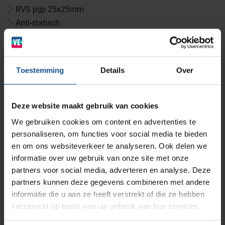
RVS pijp 25x25mm
Anti-statisch
BINBIN
Medische (verzorgings)wagens
Opslagsystemen en voorraadbeheer
Zorginstellingen
4 zwenkwielen anti-statisch Ø75 mm waarvan 2 met rem
4 stoothoeken
Draagvermogen 150 Kg
AP Medical
Opslagmogelijkheden
Toestemming
Details
Over
Modulaire Inrichtingssystemen
Ziekenhuizen en klinieken
Accessoires
Dispencer met kantelbakjes
Branches
Vacatures
Zarges
Deze website maakt gebruik van cookies
Infectiepreventie en hygiëne
RVS Werkplekinrichting
RVS kom of schaal met zwenkbare houder
We gebruiken cookies om content en advertenties te
RVW katheterhouder
personaliseren, om functies voor social media te bieden
Solutions
Klantcases
Metro
RVS infuusstaander
Medische afvalverpakkingen
en om ons websiteverkeer te analyseren. Ook delen we
RVS 3 zijdige opzetrand
informatie over uw gebruik van onze site met onze
RVS laden met verzonken handgreep
partners voor social media, adverteren en analyse. Deze
Productlijnen
Ons team
Septodry
partners kunnen deze gegevens combineren met andere
RVS neerklapbaar zijplateau
informatie die u aan ze heeft verstrekt of die ze hebben
RVS duwbeugel
verzameld op basis van uw gebruik van hun services.
Assortiment
Contact
Hammerlit