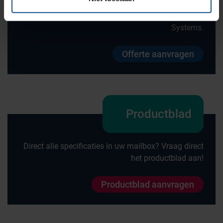
Wilt u direct een vrijblijvende offerte voor dit product
ontvangen? Vraag direct een offerte aan bij VE-
Systems.
Offerte aanvragen
Productblad
Direct alle specificaties in uw mailbox? Vraag direct
het productblad aan!
Productblad aanvragen