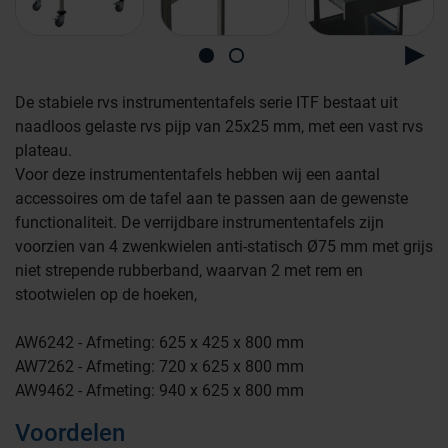
De stabiele rvs instrumententafels serie ITF bestaat uit
naadloos gelaste rvs pijp van 25x25 mm, met een vast rvs
Farmaceutische industrie
plateau.
Voor deze instrumententafels hebben wij een aantal
accessoires om de tafel aan te passen aan de gewenste
Afvalinzamelaars
functionaliteit. De verrijdbare instrumententafels zijn
voorzien van 4 zwenkwielen anti-statisch Ø75 mm met grijs
niet strepende rubberband, waarvan 2 met rem en
Werkplekinrichting
stootwielen op de hoeken,
Logistiek en opslag
AW6242 - Afmeting: 625 x 425 x 800 mm
Medicijn- en verbandkasten
AW7262 - Afmeting: 720 x 625 x 800 mm
Cleanrooms
AW9462 - Afmeting: 940 x 625 x 800 mm
Voordelen
Wastransport
Laboratoria