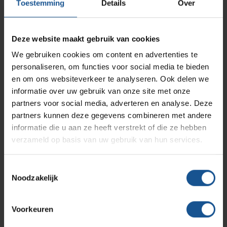
AP Medical
Opslagmogelijkheden
Toestemming
Details
Over
Modulaire Inrichtingssystemen
Ziekenhuizen en klinieken
hightech industrie, en afvalinzamelaars en logistiek en
opslag. De productie van maatwerk is in eigen beheer. VE-
Systems speelt zowel op standaard als specifieke
Branches
Vacatures
Zarges
Deze website maakt gebruik van cookies
Infectiepreventie en hygiëne
RVS Werkplekinrichting
maatwerk vraagstukken snel en flexibel in op
We gebruiken cookies om content en advertenties te
klantspecificaties en komt daarmee tot creatieve en
personaliseren, om functies voor social media te bieden
efficiënte oplossingen.
Solutions
Klantcases
Metro
Medische afvalverpakkingen
en om ons websiteverkeer te analyseren. Ook delen we
Het productassortiment van VE-Systems is overzichtelijk
informatie over uw gebruik van onze site met onze
gerangschikt en door de handige filters vindt u snel het
partners voor social media, adverteren en analyse. Deze
Productlijnen
Ons team
Septodry
juiste product binnen ons uitgebreide assortiment. Direct al
partners kunnen deze gegevens combineren met andere
behoefte aan contact met een medewerker die kennis heeft
informatie die u aan ze heeft verstrekt of die ze hebben
van uw branche? Neem dan
contact
met ons op.
verzameld op basis van uw gebruik van hun services.
Assortiment
Contact
Hammerlit
Toestemmingsselectie
Noodzakelijk
Onze merken
Blog
Offerte
Voorkeuren
Over VE-Systems