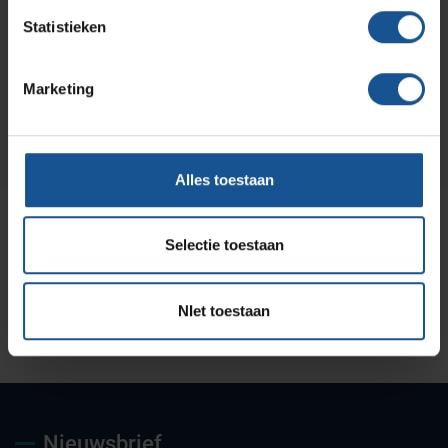
Wilt u direct een vrijblijvende offerte voor dit product
ontvangen? Vraag direct een offerte aan bij VE-
Statistieken
Systems.
Marketing
Offerte aanvragen
Alles toestaan
Selectie toestaan
NIet toestaan
Uw partner voor
Maatwerk oplossingen
Jarenlange kennis &
deskundig advies
ervaring
Nieuwsbrief