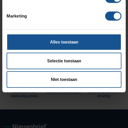
Wilt u direct een vrijblijvende offerte voor dit product
ontvangen? Vraag direct een offerte aan bij VE-
Systems.
Marketing
Offerte aanvragen
Alles toestaan
Selectie toestaan
NIet toestaan
Uw partner voor
Maatwerk oplossingen
Jarenlange kennis &
deskundig advies
ervaring
Nieuwsbrief