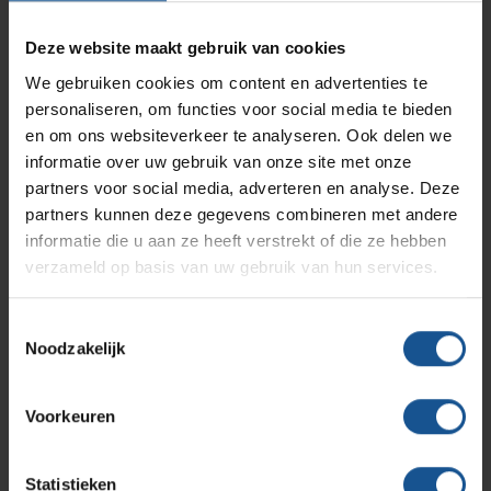
hightech industrie, en afvalinzamelaars en logistiek en
Branches
Vacatures
Zarges
opslag. De productie van maatwerk is in eigen beheer. VE-
Deze website maakt gebruik van cookies
Infectiepreventie en hygiëne
RVS Werkplekinrichting
Systems speelt zowel op standaard als specifieke
We gebruiken cookies om content en advertenties te
maatwerk vraagstukken snel en flexibel in op
personaliseren, om functies voor social media te bieden
Solutions
Klantcases
klantspecificaties en komt daarmee tot creatieve en
Metro
Medische afvalverpakkingen
en om ons websiteverkeer te analyseren. Ook delen we
efficiënte oplossingen.
informatie over uw gebruik van onze site met onze
partners voor social media, adverteren en analyse. Deze
Het productassortiment van VE-Systems is overzichtelijk
Productlijnen
Ons team
Septodry
partners kunnen deze gegevens combineren met andere
gerangschikt en door de handige filters vindt u snel het
informatie die u aan ze heeft verstrekt of die ze hebben
juiste product binnen ons uitgebreide assortiment. Direct al
verzameld op basis van uw gebruik van hun services.
behoefte aan contact met een medewerker die kennis heeft
Assortiment
Contact
Hammerlit
van uw branche? Neem dan
contact
met ons op.
Toestemmingsselectie
Noodzakelijk
Onze merken
Blog
Offerte
Voorkeuren
Over VE-Systems
Statistieken