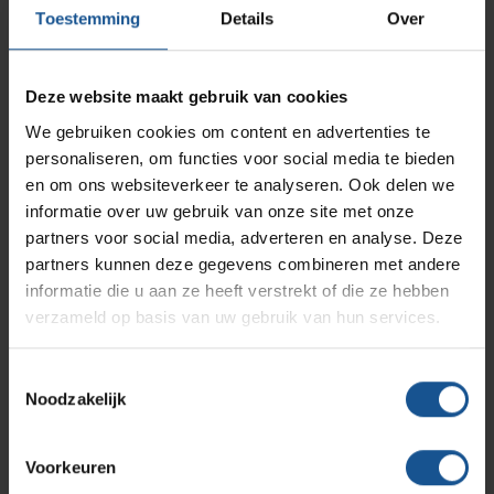
AP Medical
Opslagmogelijkheden
Accessoires
Toestemming
Details
Over
Modulaire Inrichtingssystemen
Ziekenhuizen en klinieken
RVS geleiders
Branche
Branches
Vacatures
Zarges
Deze website maakt gebruik van cookies
Infectiepreventie en hygiëne
RVS Werkplekinrichting
Cleanrooms, Laboratoria, Ziekenhuizen en klinieken
We gebruiken cookies om content en advertenties te
personaliseren, om functies voor social media te bieden
Breedte
Solutions
Klantcases
Metro
Medische afvalverpakkingen
en om ons websiteverkeer te analyseren. Ook delen we
920
informatie over uw gebruik van onze site met onze
Diepte
partners voor social media, adverteren en analyse. Deze
Productlijnen
Ons team
Septodry
partners kunnen deze gegevens combineren met andere
680
informatie die u aan ze heeft verstrekt of die ze hebben
Hoogte
verzameld op basis van uw gebruik van hun services.
Assortiment
2100
Contact
Hammerlit
Materiaal
Toestemmingsselectie
Noodzakelijk
RVS
Onze merken
Blog
Merk
Voorkeuren
VE-Systems
Over VE-Systems