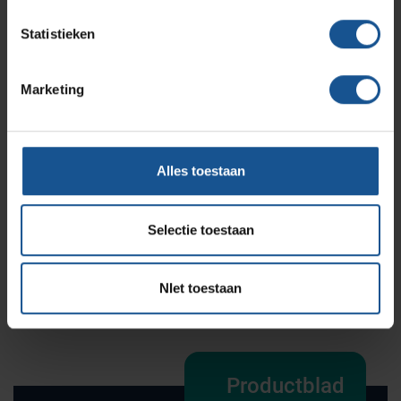
Voordelen
Statistieken
8 paar rvs geleiders, Afmeting: 920 x 680 x 2100 mm
Marketing
Offerte
Alles toestaan
Wilt u direct een vrijblijvende offerte voor dit product
ontvangen? Vraag direct een offerte aan bij VE-
Selectie toestaan
Systems.
Offerte aanvragen
NIet toestaan
Productblad