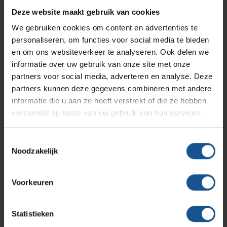
Branches
Vacatures
Zarges
Logistiek en opslag, Ziekenhuizen en klinieken,
Deze website maakt gebruik van cookies
Infectiepreventie en hygiëne
RVS Werkplekinrichting
Zorginstellingen
We gebruiken cookies om content en advertenties te
Breedte
personaliseren, om functies voor social media te bieden
Solutions
Klantcases
Metro
Medische afvalverpakkingen
en om ons websiteverkeer te analyseren. Ook delen we
560
informatie over uw gebruik van onze site met onze
Diepte
partners voor social media, adverteren en analyse. Deze
Productlijnen
Ons team
Septodry
555
partners kunnen deze gegevens combineren met andere
informatie die u aan ze heeft verstrekt of die ze hebben
Hoogte
verzameld op basis van uw gebruik van hun services.
Assortiment
1020
Contact
Hammerlit
Materiaal
Toestemmingsselectie
Noodzakelijk
RVS
Onze merken
Blog
Merk
Voorkeuren
VE-Systems
Over VE-Systems
Statistieken