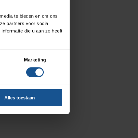
AP Medical
BINBIN
 media te bieden en om ons
ze partners voor social
Over VE-Systems
nformatie die u aan ze heeft
Blog
Contact
Marketing
Ons team
Klantcases
Vacatures
Alles toestaan