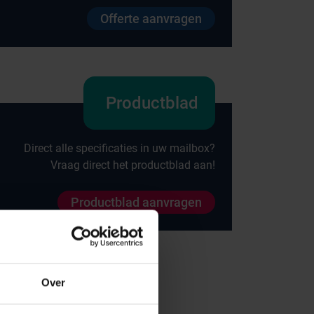
Offerte aanvragen
Productblad
Direct alle specificaties in uw mailbox?
Vraag direct het productblad aan!
Onze merken
Productblad aanvragen
Hammerlit
Septodry
Metro
Over
Zarges