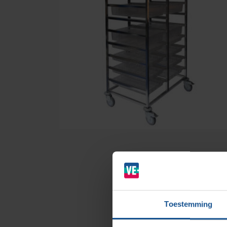
Branches
Ziekenhuizen en klinieken
Zorginstellingen
Laboratoria
Toestemming
Cleanrooms