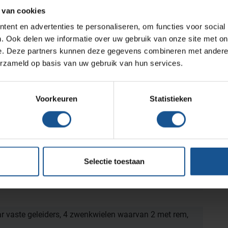
Wastransport
ABS modules
 van cookies
Medicijn- en verbandkasten
Polycarbonaat modules
ent en advertenties te personaliseren, om functies voor social
ABS modulemanden
Werkplekinrichting
. Ook delen we informatie over uw gebruik van onze site met on
Polycarbonaat modulemanden
e. Deze partners kunnen deze gegevens combineren met andere i
erzameld op basis van uw gebruik van hun services.
Assortiment
 ABS modules, Polycarbonaat modulemanden,
Voorkeuren
Statistieken
les
oms, Laboratoria, Ziekenhuizen en klinieken
Selectie toestaan
 vaste geleiders, 4 zwenkwielen waarvan 2 met rem,