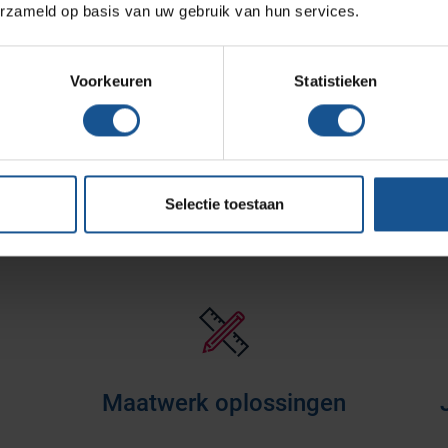
ieken, Zorginstellingen
erzameld op basis van uw gebruik van hun services.
Assortiment
Voorkeuren
Statistieken
ch en duurzaam, Materiaal RVS AISI 304 (18/8), Stevige
Selectie toestaan
gelast
Maatwerk oplossingen