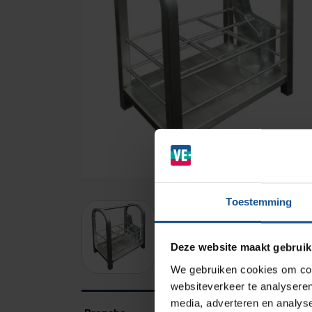
Branches
Ziekenhuizen en klinieken
Zorginstellingen
Laboratoria
Toestemming
Cleanrooms
Logistiek en opslag
Deze website maakt gebruik
Afvalinzamelaars
We gebruiken cookies om cont
Farmaceutische industrie
websiteverkeer te analyseren
media, adverteren en analys