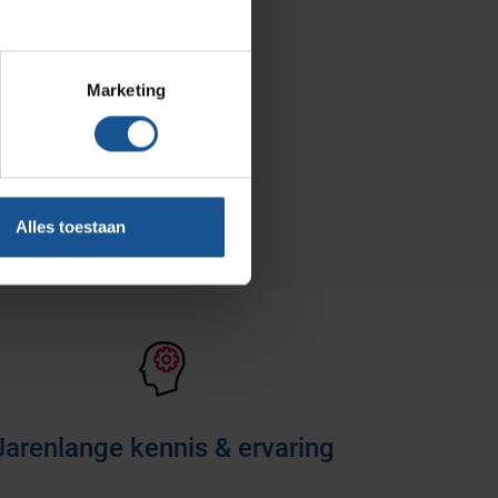
Blog
Contact
Marketing
Ons team
Klantcases
Vacatures
Alles toestaan
Jarenlange kennis & ervaring