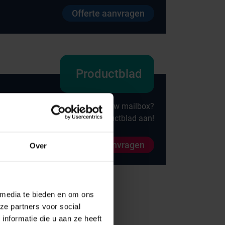
Offerte aanvragen
Onze merken
Productblad
Hammerlit
Direct alle specificaties in uw mailbox?
Septodry
Vraag direct het productblad aan!
Metro
Productblad aanvragen
Over
Zarges
AP Medical
BINBIN
 media te bieden en om ons
ze partners voor social
Over VE-Systems
nformatie die u aan ze heeft