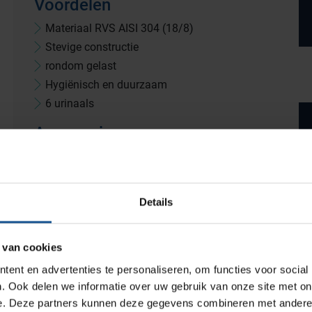
Voordelen
Materiaal RVS AISI 304 (18/8)
Stevige constructie
rondom gelast
Hygiënisch en duurzaam
Productlijnen
6 urinaals
Accessoires
Medische afvalverpakkingen
*
Infectiepreventie en hygiëne
Opslagmogelijkheden
Details
Medische (verzorgings)wagens
Wastransport
 van cookies
Medicijn- en verbandkasten
ent en advertenties te personaliseren, om functies voor social
Werkplekinrichting
. Ook delen we informatie over uw gebruik van onze site met on
e. Deze partners kunnen deze gegevens combineren met andere i