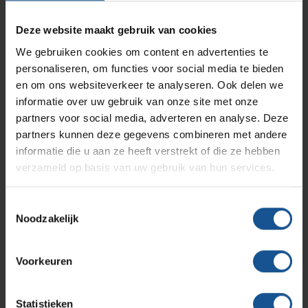
hightech industrie, en afvalinzamelaars en logistiek en
Branches
Vacatures
Zarges
opslag. De productie van maatwerk is in eigen beheer. VE-
Deze website maakt gebruik van cookies
Infectiepreventie en hygiëne
RVS Werkplekinrichting
Systems speelt zowel op standaard als specifieke
We gebruiken cookies om content en advertenties te
maatwerk vraagstukken snel en flexibel in op
personaliseren, om functies voor social media te bieden
Solutions
Klantcases
klantspecificaties en komt daarmee tot creatieve en
Metro
Medische afvalverpakkingen
en om ons websiteverkeer te analyseren. Ook delen we
efficiënte oplossingen.
informatie over uw gebruik van onze site met onze
partners voor social media, adverteren en analyse. Deze
Het productassortiment van VE-Systems is overzichtelijk
Productlijnen
Ons team
Septodry
partners kunnen deze gegevens combineren met andere
gerangschikt en door de handige filters vindt u snel het
informatie die u aan ze heeft verstrekt of die ze hebben
juiste product binnen ons uitgebreide assortiment. Direct al
verzameld op basis van uw gebruik van hun services.
behoefte aan contact met een medewerker die kennis heeft
Assortiment
Contact
Hammerlit
van uw branche? Neem dan
contact
met ons op.
Toestemmingsselectie
Noodzakelijk
Onze merken
Blog
Offerte
Voorkeuren
Over VE-Systems
Statistieken