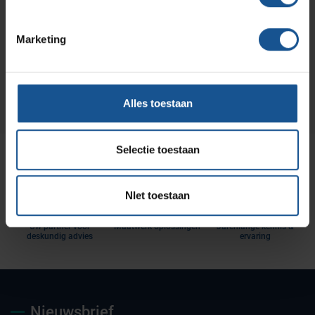
Wilt u direct een vrijblijvende offerte voor dit product
ontvangen? Vraag direct een offerte aan bij VE-
Systems.
Marketing
Offerte aanvragen
Alles toestaan
Selectie toestaan
NIet toestaan
Uw partner voor
Maatwerk oplossingen
Jarenlange kennis &
deskundig advies
ervaring
Nieuwsbrief