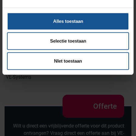
Duurzaam
Gerecycled materiaal
Alles toestaan
Hoogte
650
Selectie toestaan
Inhoud
90
NIet toestaan
Merk
VE-Systems
Offerte
Wilt u direct een vrijblijvende offerte voor dit product
ontvangen? Vraag direct een offerte aan bij VE-