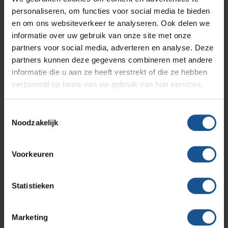
naaldencontainers in dan veel reguliere verpakkingen
personaliseren, om functies voor social media te bieden
Solutions
Klantcases
Metro
Maximaal brutogewicht 20 kg
Medische afvalverpakkingen
en om ons websiteverkeer te analyseren. Ook delen we
Afmetingen L x B x H
400 mm x 390 mm x 650 mm
informatie over uw gebruik van onze site met onze
De hoogte van de omdoos wanneer deze open staat is
partners voor social media, adverteren en analyse. Deze
Productlijnen
Ons team
Septodry
950 mm
partners kunnen deze gegevens combineren met andere
informatie die u aan ze heeft verstrekt of die ze hebben
verzameld op basis van uw gebruik van hun services.
Assortiment
Contact
Hammerlit
Aantal stuks
Toestemmingsselectie
200
Noodzakelijk
Onze merken
Blog
Branche
Afvalinzamelaars, Laboratoria, Ziekenhuizen en klinieken,
Voorkeuren
Zorginstellingen
Over VE-Systems
Breedte
Statistieken
400
Diepte
Marketing
390