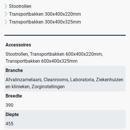
Wastransport
Laboratoria
Stootrollen
Transportbakken 300x400x220mm
Transportbakken 300x400x325mm
BINBIN
Medische (verzorgings)wagens
Opslagsystemen en voorraadbeheer
Zorginstellingen
Accessoires
AP Medical
Opslagmogelijkheden
Modulaire Inrichtingssystemen
Ziekenhuizen en klinieken
Stootrollen, Transportbakken 600x400x220mm,
Transportbakken 600x400x325mm
Branches
Vacatures
Zarges
Infectiepreventie en hygiëne
RVS Werkplekinrichting
Branche
Afvalinzamelaars, Cleanrooms, Laboratoria, Ziekenhuizen
en klinieken, Zorginstellingen
Solutions
Klantcases
Metro
Medische afvalverpakkingen
Breedte
390
Productlijnen
Ons team
Septodry
Diepte
455