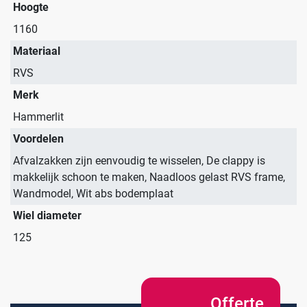
Assortiment
Contact
Hammerlit
Hoogte
1160
Onze merken
Materiaal
Blog
RVS
Merk
Over VE-Systems
Hammerlit
Voordelen
Afvalzakken zijn eenvoudig te wisselen, De clappy is
makkelijk schoon te maken, Naadloos gelast RVS frame,
Wandmodel, Wit abs bodemplaat
Wiel diameter
125
Offerte