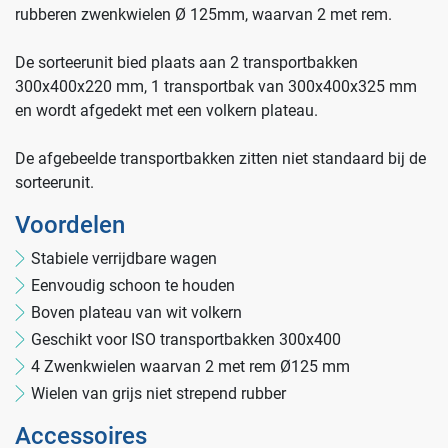
rubberen zwenkwielen Ø 125mm, waarvan 2 met rem.
De sorteerunit bied plaats aan 2 transportbakken
300x400x220 mm, 1 transportbak van 300x400x325 mm
en wordt afgedekt met een volkern plateau.
De afgebeelde transportbakken zitten niet standaard bij de
Farmaceutische industrie
sorteerunit.
Voordelen
Afvalinzamelaars
Stabiele verrijdbare wagen
Eenvoudig schoon te houden
Boven plateau van wit volkern
Werkplekinrichting
Logistiek en opslag
Geschikt voor ISO transportbakken 300x400
4 Zwenkwielen waarvan 2 met rem Ø125 mm
Medicijn- en verbandkasten
Wielen van grijs niet strepend rubber
Cleanrooms
Accessoires