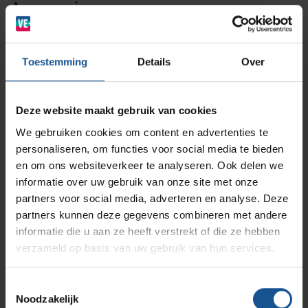
Accessoires
BINBIN
Medische (verzorgings)wagens
Opslagsystemen en voorraadbeheer
Zorginstellingen
Stootrollen
Transportbakken 600x400x220mm
AP Medical
Opslagmogelijkheden
Toestemming
Details
Over
Modulaire Inrichtingssystemen
Ziekenhuizen en klinieken
Transportbakken 600x400x325mm
Branches
Vacatures
Zarges
Deze website maakt gebruik van cookies
Infectiepreventie en hygiëne
RVS Werkplekinrichting
Accessoires
We gebruiken cookies om content en advertenties te
Stootrollen, Transportbakken 600x400x220mm,
personaliseren, om functies voor social media te bieden
Solutions
Klantcases
Metro
Transportbakken 600x400x325mm
Medische afvalverpakkingen
en om ons websiteverkeer te analyseren. Ook delen we
informatie over uw gebruik van onze site met onze
Branche
partners voor social media, adverteren en analyse. Deze
Productlijnen
Afvalinzamelaars, Cleanrooms, Laboratoria, Ziekenhuizen
Ons team
Septodry
partners kunnen deze gegevens combineren met andere
en klinieken, Zorginstellingen
informatie die u aan ze heeft verstrekt of die ze hebben
Breedte
verzameld op basis van uw gebruik van hun services.
Assortiment
Contact
Hammerlit
490
Toestemmingsselectie
Diepte
Noodzakelijk