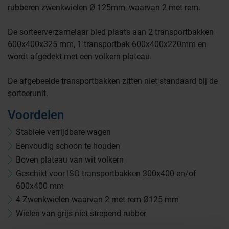
rubberen zwenkwielen Ø 125mm, waarvan 2 met rem.
De sorteerverzamelaar bied plaats aan 2 transportbakken
600x400x325 mm, 1 transportbak 600x400x220mm en
Farmaceutische industrie
wordt afgedekt met een volkern plateau.
De afgebeelde transportbakken zitten niet standaard bij de
Afvalinzamelaars
sorteerunit.
Voordelen
Werkplekinrichting
Logistiek en opslag
Stabiele verrijdbare wagen
Eenvoudig schoon te houden
Boven plateau van wit volkern
Medicijn- en verbandkasten
Cleanrooms
Geschikt voor ISO transportbakken 300x400 en/of
600x400 mm
Wastransport
4 Zwenkwielen waarvan 2 met rem Ø125 mm
Laboratoria
Wielen van grijs niet strepend rubber