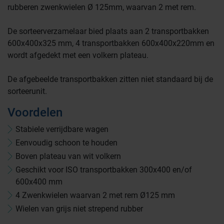
rubberen zwenkwielen Ø 125mm, waarvan 2 met rem.
De sorteerverzamelaar bied plaats aan 2 transportbakken
600x400x325 mm, 4 transportbakken 600x400x220mm en
wordt afgedekt met een volkern plateau.
De afgebeelde transportbakken zitten niet standaard bij de
sorteerunit.
Farmaceutische industrie
Voordelen
Stabiele verrijdbare wagen
Afvalinzamelaars
Eenvoudig schoon te houden
Boven plateau van wit volkern
Werkplekinrichting
Logistiek en opslag
Geschikt voor ISO transportbakken 300x400 en/of
600x400 mm
4 Zwenkwielen waarvan 2 met rem Ø125 mm
Medicijn- en verbandkasten
Cleanrooms
Wielen van grijs niet strepend rubber