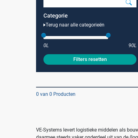
Categorie
Terug naar alle categorieën
0L
90L
Filters resetten
Branches
Ziekenhuizen en klinieken
Zorginstellingen
0 van 0 Producten
Laboratoria
Cleanrooms
Logistiek en opslag
VE-Systems levert logistieke middelen als bo
Afvalinzamelaars
daarmee steeds vaker onderdeel uit van de (log