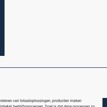
Productlijnen
Medische afvalverpakkingen
Infectiepreventie en hygiëne
Opslagmogelijkheden
Medische (verzorgings)wagens
Wastransport
uwstenen van totaaloplossingen, producten maken
Medicijn- en verbandkasten
istieke) bedrijfsprocessen. Doel is dat deze processen zo