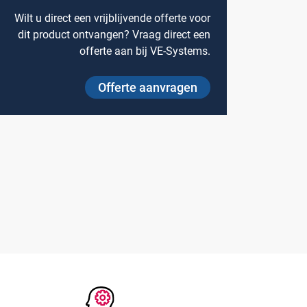
Wilt u direct een vrijblijvende offerte voor
Over VE-Systems
dit product ontvangen? Vraag direct een
offerte aan bij VE-Systems.
Blog
Contact
Offerte aanvragen
Ons team
Klantcases
Vacatures