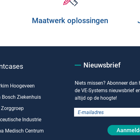
Maatwerk oplossingen
Nieuwsbrief
ntcases
Niets missen? Abonneer dan h
rkim Hoogeveen
de VE-Systems nieuwsbrief en 
n Bosch Ziekenhuis
altijd op de hoogte!
 Zorggroep
eutische Industrie
Aanmeld
a Medisch Centrum