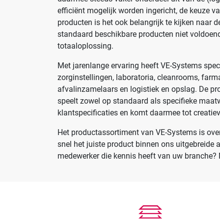
Farmaceutische industrie
efficiënt mogelijk worden ingericht, de keuze va
producten is het ook belangrijk te kijken naar 
standaard beschikbare producten niet voldoen
Solutions
totaaloplossing.
RVS Werkplekinrichting
Met jarenlange ervaring heeft VE-Systems specia
zorginstellingen, laboratoria, cleanrooms, farm
Modulaire Inrichtingssystemen
afvalinzamelaars en logistiek en opslag. De p
Opslagsystemen en
speelt zowel op standaard als specifieke maatw
voorraadbeheer
klantspecificaties en komt daarmee tot creatiev
Het productassortiment van VE-Systems is overzi
snel het juiste product binnen ons uitgebreide 
medewerker die kennis heeft van uw branche