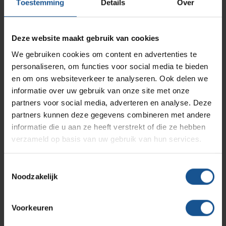
AP Medical
Draagvermogen 100 - 370 Kg
Opslagmogelijkheden
Toestemming
Details
Over
Modulaire Inrichtingssystemen
Ziekenhuizen en klinieken
Montage d.m.v. boutgat of plaat
Zwenkwiel
Branches
Vacatures
Zarges
Deze website maakt gebruik van cookies
Infectiepreventie en hygiëne
RVS Werkplekinrichting
Zwenkwiel met rem
We gebruiken cookies om content en advertenties te
Bokwiel
personaliseren, om functies voor social media te bieden
Solutions
Klantcases
Accessoires
Metro
Medische afvalverpakkingen
en om ons websiteverkeer te analyseren. Ook delen we
informatie over uw gebruik van onze site met onze
Expanders voor bevestiging in een staander
partners voor social media, adverteren en analyse. Deze
Productlijnen
Ons team
Septodry
partners kunnen deze gegevens combineren met andere
informatie die u aan ze heeft verstrekt of die ze hebben
Branche
verzameld op basis van uw gebruik van hun services.
Assortiment
Contact
Hammerlit
Cleanrooms, Laboratoria, Logistiek en opslag,
Ziekenhuizen en klinieken, Zorginstellingen
Toestemmingsselectie
Noodzakelijk
Merk
Onze merken
Blog
Manner
Voorkeuren
Voordelen
Over VE-Systems