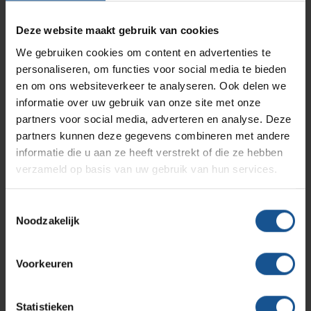
hightech industrie, en afvalinzamelaars en logistiek en
Branches
Vacatures
Zarges
opslag. De productie van maatwerk is in eigen beheer. VE-
Deze website maakt gebruik van cookies
Infectiepreventie en hygiëne
RVS Werkplekinrichting
Systems speelt zowel op standaard als specifieke
We gebruiken cookies om content en advertenties te
maatwerk vraagstukken snel en flexibel in op
personaliseren, om functies voor social media te bieden
Solutions
Klantcases
klantspecificaties en komt daarmee tot creatieve en
Metro
Medische afvalverpakkingen
en om ons websiteverkeer te analyseren. Ook delen we
efficiënte oplossingen.
informatie over uw gebruik van onze site met onze
partners voor social media, adverteren en analyse. Deze
Het productassortiment van VE-Systems is overzichtelijk
Productlijnen
Ons team
Septodry
partners kunnen deze gegevens combineren met andere
gerangschikt en door de handige filters vindt u snel het
informatie die u aan ze heeft verstrekt of die ze hebben
juiste product binnen ons uitgebreide assortiment. Direct al
verzameld op basis van uw gebruik van hun services.
behoefte aan contact met een medewerker die kennis heeft
Assortiment
Contact
Hammerlit
van uw branche? Neem dan
contact
met ons op.
Toestemmingsselectie
Noodzakelijk
Onze merken
Blog
Offerte
Voorkeuren
Over VE-Systems
Statistieken