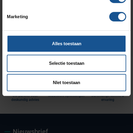
Wilt u direct een vrijblijvende offerte voor dit product
ontvangen? Vraag direct een offerte aan bij VE-
Systems.
Marketing
Offerte aanvragen
Alles toestaan
Selectie toestaan
NIet toestaan
Uw partner voor
Maatwerk oplossingen
Jarenlange kennis &
deskundig advies
ervaring
Nieuwsbrief