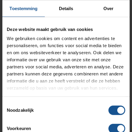
AP Medical
Opslagmogelijkheden
Toestemming
Details
Over
Modulaire Inrichtingssystemen
Ziekenhuizen en klinieken
Branche
Logistiek en opslag, Ziekenhuizen en klinieken,
Branches
Vacatures
Zarges
Deze website maakt gebruik van cookies
Infectiepreventie en hygiëne
RVS Werkplekinrichting
Zorginstellingen
We gebruiken cookies om content en advertenties te
Breedte
personaliseren, om functies voor social media te bieden
Solutions
Klantcases
Metro
Medische afvalverpakkingen
1410
en om ons websiteverkeer te analyseren. Ook delen we
informatie over uw gebruik van onze site met onze
Diepte
partners voor social media, adverteren en analyse. Deze
Productlijnen
725
Ons team
Septodry
partners kunnen deze gegevens combineren met andere
Hoogte
informatie die u aan ze heeft verstrekt of die ze hebben
verzameld op basis van uw gebruik van hun services.
995
Assortiment
Contact
Hammerlit
Merk
Toestemmingsselectie
Hammerlit
Noodzakelijk
Onze merken
Blog
Voordelen
Anti-statisch, Naadloos en glad afgewerkt, Stevige rvs
Voorkeuren