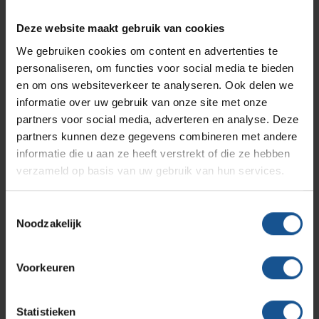
Branches
Vacatures
Zarges
Aantal stuks
Deze website maakt gebruik van cookies
Infectiepreventie en hygiëne
RVS Werkplekinrichting
We gebruiken cookies om content en advertenties te
212 enkel deksel, 203 dubbel deksel
personaliseren, om functies voor social media te bieden
Accessoires
Solutions
Klantcases
Metro
Medische afvalverpakkingen
en om ons websiteverkeer te analyseren. Ook delen we
Absorptiemateriaal, Stationaire RVS inzamelmodule,
informatie over uw gebruik van onze site met onze
Verrijdbare RVS inzamelmodule
partners voor social media, adverteren en analyse. Deze
Productlijnen
Ons team
Septodry
partners kunnen deze gegevens combineren met andere
Branche
informatie die u aan ze heeft verstrekt of die ze hebben
Afvalinzamelaars, Laboratoria, Ziekenhuizen en klinieken
verzameld op basis van uw gebruik van hun services.
Assortiment
Breedte
Contact
Hammerlit
400
Toestemmingsselectie
Noodzakelijk
Diepte
Onze merken
Blog
300
Voorkeuren
Duurzaam
Over VE-Systems
Duurzaam geproduceerd
Statistieken