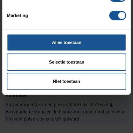
Gewicht
0,75
Marketing
Hoogte
330
Inhoud
Alles toestaan
30
Materiaal
Selectie toestaan
Polypropyleen
Merk
NIet toestaan
AP Medical
Voordelen
Bij verbranding komen geen schadelijke stoffen vrij,
Eenvoudig te stapelen, Indicatie voor maximaal vulniveau,
Prikvast polypropyleen, UN gekeurd