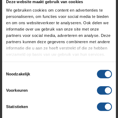
Branches
Vacatures
Accessoires
Zarges
Deze website maakt gebruik van cookies
Infectiepreventie en hygiëne
RVS Werkplekinrichting
We gebruiken cookies om content en advertenties te
Stationaire RVS inzamelmodule
personaliseren, om functies voor social media te bieden
Verrijdbare RVS inzamelmodule
Solutions
Klantcases
Metro
Medische afvalverpakkingen
en om ons websiteverkeer te analyseren. Ook delen we
Absorptiemateriaal
informatie over uw gebruik van onze site met onze
partners voor social media, adverteren en analyse. Deze
Klik hier voor de sluit instructie video
Productlijnen
Ons team
Septodry
partners kunnen deze gegevens combineren met andere
informatie die u aan ze heeft verstrekt of die ze hebben
verzameld op basis van uw gebruik van hun services.
Aantal stuks
Assortiment
Contact
Hammerlit
139 enkel deksel, 141 dubbel deksel
Toestemmingsselectie
Accessoires
Noodzakelijk
Onze merken
Blog
Absorptiemateriaal, Stationaire RVS inzamelmodule,
Verrijdbare RVS inzamelmodule
Voorkeuren
Over VE-Systems
Branche
Afvalinzamelaars, Laboratoria, Ziekenhuizen en klinieken
Statistieken
Breedte