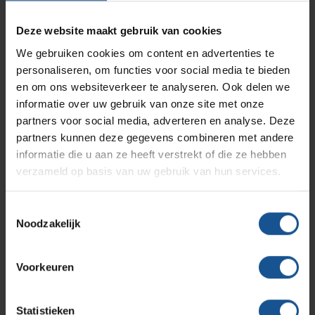
hightech industrie, en afvalinzamelaars en logistiek en
Branches
Vacatures
Zarges
opslag. De productie van maatwerk is in eigen beheer. VE-
Deze website maakt gebruik van cookies
Infectiepreventie en hygiëne
RVS Werkplekinrichting
Systems speelt zowel op standaard als specifieke
We gebruiken cookies om content en advertenties te
maatwerk vraagstukken snel en flexibel in op
personaliseren, om functies voor social media te bieden
Solutions
Klantcases
klantspecificaties en komt daarmee tot creatieve en
Metro
Medische afvalverpakkingen
en om ons websiteverkeer te analyseren. Ook delen we
efficiënte oplossingen.
informatie over uw gebruik van onze site met onze
partners voor social media, adverteren en analyse. Deze
Het productassortiment van VE-Systems is overzichtelijk
Productlijnen
Ons team
Septodry
partners kunnen deze gegevens combineren met andere
gerangschikt en door de handige filters vindt u snel het
informatie die u aan ze heeft verstrekt of die ze hebben
juiste product binnen ons uitgebreide assortiment. Direct al
verzameld op basis van uw gebruik van hun services.
behoefte aan contact met een medewerker die kennis heeft
Assortiment
Contact
Hammerlit
van uw branche? Neem dan
contact
met ons op.
Toestemmingsselectie
Noodzakelijk
Onze merken
Blog
Offerte
Voorkeuren
Over VE-Systems
Statistieken