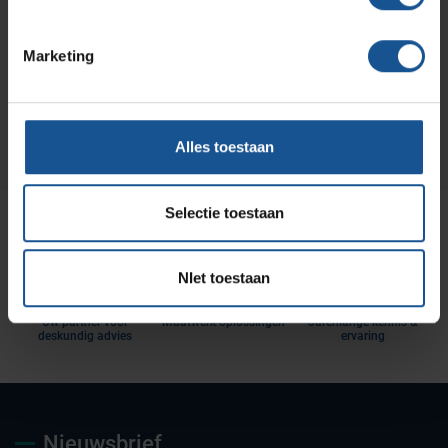
Wilt u direct een vrijblijvende offerte voor dit product
ontvangen? Vraag direct een offerte aan bij VE-
Systems.
Marketing
Offerte aanvragen
Alles toestaan
Selectie toestaan
NIet toestaan
Uw partner voor
Maatwerk oplossingen
Jarenlange kennis &
deskundig advies
ervaring
Nieuwsbrief