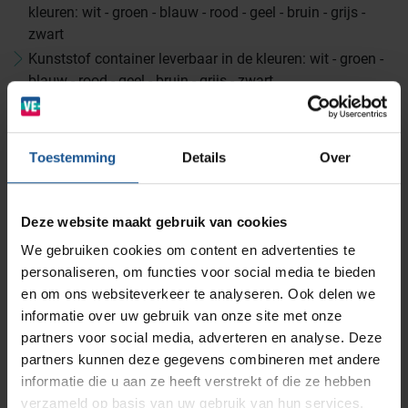
kleuren: wit - groen - blauw - rood - geel - bruin - grijs -
Wastransport
Laboratoria
zwart
Kunststof container leverbaar in de kleuren: wit - groen -
blauw - rood - geel - bruin - grijs - zwart
BINBIN
Medische (verzorgings)wagens
Opslagsystemen en voorraadbeheer
Zorginstellingen
AP Medical
Accessoires
Opslagmogelijkheden
Toestemming
Details
Over
Modulaire Inrichtingssystemen
Ziekenhuizen en klinieken
Stootrollen, Transportbakken 600x400x220mm,
Transportbakken 600x400x325mm
Branches
Vacatures
Zarges
Deze website maakt gebruik van cookies
Infectiepreventie en hygiëne
RVS Werkplekinrichting
Branche
We gebruiken cookies om content en advertenties te
Afvalinzamelaars, Cleanrooms, Laboratoria, Ziekenhuizen
personaliseren, om functies voor social media te bieden
Solutions
en klinieken, Zorginstellingen
Klantcases
Metro
Medische afvalverpakkingen
en om ons websiteverkeer te analyseren. Ook delen we
Breedte
informatie over uw gebruik van onze site met onze
partners voor social media, adverteren en analyse. Deze
370
Productlijnen
Ons team
Septodry
partners kunnen deze gegevens combineren met andere
Diepte
informatie die u aan ze heeft verstrekt of die ze hebben
340
verzameld op basis van uw gebruik van hun services.