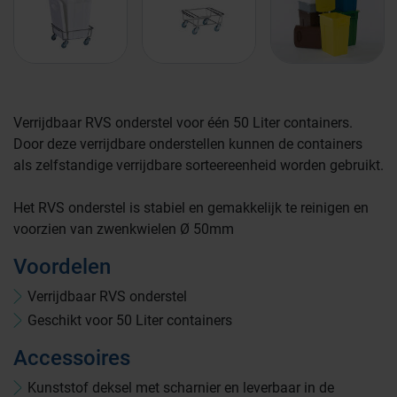
Verrijdbaar RVS onderstel voor één 50 Liter containers.
Door deze verrijdbare onderstellen kunnen de containers
Farmaceutische industrie
als zelfstandige verrijdbare sorteereenheid worden gebruikt.
Het RVS onderstel is stabiel en gemakkelijk te reinigen en
Afvalinzamelaars
voorzien van zwenkwielen Ø 50mm
Voordelen
Werkplekinrichting
Logistiek en opslag
Verrijdbaar RVS onderstel
Geschikt voor 50 Liter containers
Medicijn- en verbandkasten
Accessoires
Cleanrooms
Kunststof deksel met scharnier en leverbaar in de