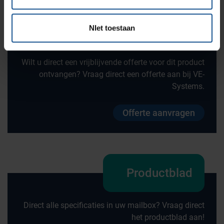
Offerte
NIet toestaan
Wilt u direct een vrijblijvende offerte voor dit product
ontvangen? Vraag direct een offerte aan bij VE-
Systems.
Offerte aanvragen
Productblad
Direct alle specificaties in uw mailbox? Vraag direct
het productblad aan!