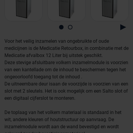
Voor het veilig inzamelen van ongebruikte of oude
medicijnen is de Medicatie Retourbox, in combinatie met de
Medicatie afvalbox 12 Liter bij uitstek geschikt.
Farmaceutische industrie
Deze stevige afsluitbare volkern inzamelmodule is voorzien
van een kantellade om de inhoud te beschermen tegen het
ongeoorloofd toegang tot de inhoud .
Afvalinzamelaars
De uitneembare deur isaan de voorzijde is voorzien van een
slot met 2 sleutels. Het is ook mogelijk om een Salto slot of
een digitaal cijferslot te monteren.
Werkplekinrichting
Logistiek en opslag
De toplaag van het volkern materiaal is standaard in het
wit, andere kleuren of houtstructuur op aanvraag. De
Medicijn- en verbandkasten
inzamelmodule wordt aan de wand bevestigd en wordt
Cleanrooms