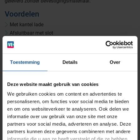
geleverd zonder bevestigingsmateriaal.
Voordelen
Wastransport
Laboratoria
Met kantel lade
Afsluitbaar met slot
BINBIN
Medische (verzorgings)wagens
Opslagsystemen en voorraadbeheer
Zorginstellingen
Standaard zoals afgebeeld
Optionaal in andere kleuren
Wandmontage
AP Medical
Opslagmogelijkheden
Toestemming
Details
Over
Modulaire Inrichtingssystemen
Ziekenhuizen en klinieken
Accessoires
Branches
Medicatie afvalbox 12 Liter
Vacatures
Zarges
Deze website maakt gebruik van cookies
Infectiepreventie en hygiëne
RVS Werkplekinrichting
Afsluitbaar met Salto slot
We gebruiken cookies om content en advertenties te
Afsluitbaar met digitaal slot
personaliseren, om functies voor social media te bieden
Solutions
Klantcases
Metro
Medische afvalverpakkingen
en om ons websiteverkeer te analyseren. Ook delen we
informatie over uw gebruik van onze site met onze
Accessoires
partners voor social media, adverteren en analyse. Deze
Productlijnen
Ons team
Septodry
partners kunnen deze gegevens combineren met andere
Afsluitbaar met Salto slot, Afsluitbaar met digitaal slot,
informatie die u aan ze heeft verstrekt of die ze hebben