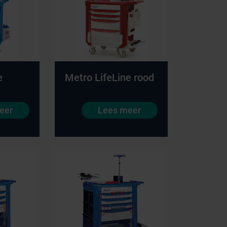
e
Metro LifeLine rood
eer
Lees meer