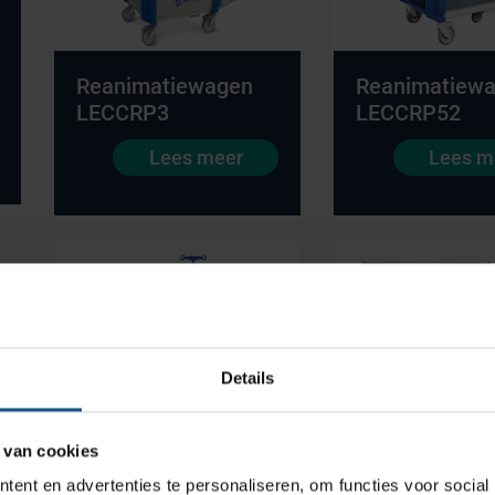
Reanimatiewagen
Reanimatiew
LECCRP3
LECCRP52
Lees meer
Lees m
Productlijnen
Medische afvalverpakkingen
Infectiepreventie en hygiëne
Opslagmogelijkheden
Details
Medische (verzorgings)wagens
Wastransport
 van cookies
Medicijn- en verbandkasten
ent en advertenties te personaliseren, om functies voor social