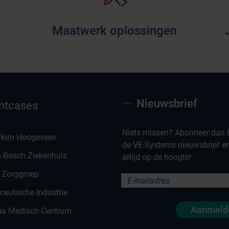
Maatwerk oplossingen
Nieuwsbrief
ntcases
Niets missen? Abonneer dan h
rkim Hoogeveen
de VE-Systems nieuwsbrief en 
n Bosch Ziekenhuis
altijd op de hoogte!
 Zorggroep
eutische Industrie
Aanmeld
a Medisch Centrum