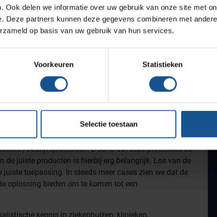
Reanimatiewagen
RVS draadstel
Werkplekinrichting
. Ook delen we informatie over uw gebruik van onze site met on
LECCRP8
e. Deze partners kunnen deze gegevens combineren met andere i
erzameld op basis van uw gebruik van hun services.
Lees meer
Lees m
Assortiment
Voorkeuren
Statistieken
Selectie toestaan
uwstenen van totaaloplossingen, producten maken
istieke) bedrijfsprocessen. Doel is dat deze processen zo
n de juiste producten is hierbij erg belangrijk. Los van de
de juiste toepassing. In steeds meer cases zien we dat de
de oplossing bieden om te komen tot een
listische kennis in ziekenhuizen, klinieken,