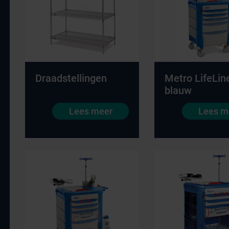
Draadstellingen
Metro LifeLin
blauw
Lees meer
Lees m