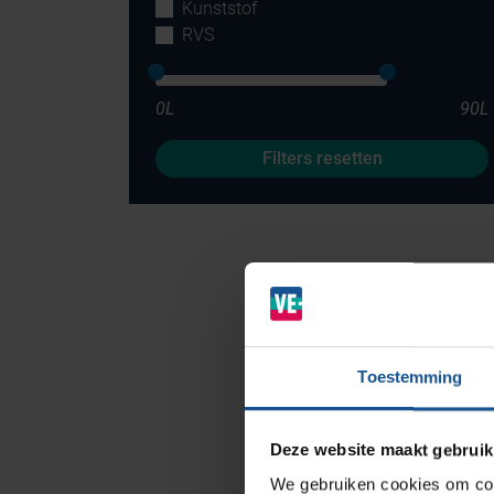
Kunststof
RVS
0L
90L
Filters resetten
Branches
Ziekenhuizen en klinieken
Zorginstellingen
Laboratoria
Toestemming
Cleanrooms
Logistiek en opslag
Deze website maakt gebruik
Afvalinzamelaars
We gebruiken cookies om cont