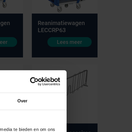
agen
Reanimatiewagen
LECCRP63
eer
Lees meer
Onze merken
Hammerlit
Septodry
Metro
Over
Zarges
AP Medical
BINBIN
 media te bieden en om ons