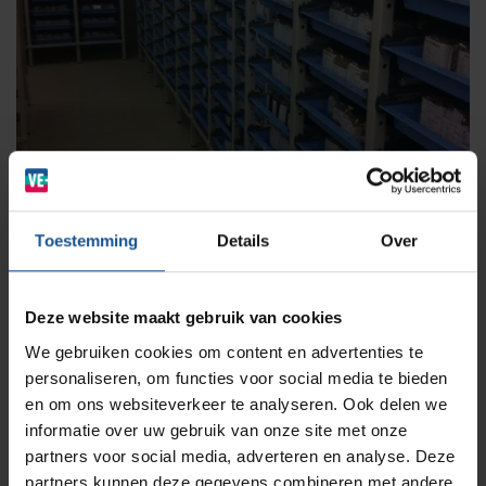
Medicijn- en verbandkasten
Cleanrooms
Wastransport
Laboratoria
BINBIN
Medische (verzorgings)wagens
Opslagsystemen en voorraadbeheer
Zorginstellingen
AP Medical
Opslagmogelijkheden
Toestemming
Details
Over
Modulaire Inrichtingssystemen
Ziekenhuizen en klinieken
Branches
Vacatures
Zarges
Deze website maakt gebruik van cookies
Infectiepreventie en hygiëne
RVS Werkplekinrichting
We gebruiken cookies om content en advertenties te
personaliseren, om functies voor social media te bieden
Solutions
Meer informatie?
Klantcases
Metro
Medische afvalverpakkingen
en om ons websiteverkeer te analyseren. Ook delen we
informatie over uw gebruik van onze site met onze
Benieuwd naar de vele oplossingen die VE-Systems te
partners voor social media, adverteren en analyse. Deze
bieden heeft op dit gebied? Neem dan
contact
met ons op,
Productlijnen
Ons team
Septodry
partners kunnen deze gegevens combineren met andere
we maken graag kennis!