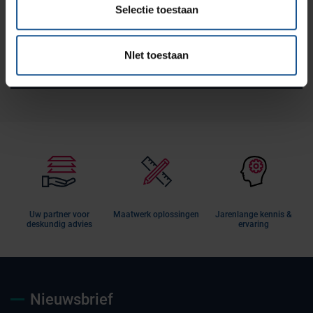
Wilt u meer informatie over VE-Systems of onze
Selectie toestaan
diensten en producten? Wij helpen u graag!
NIet toestaan
Informatie aanvragen
Uw partner voor
Maatwerk oplossingen
Jarenlange kennis &
deskundig advies
ervaring
Nieuwsbrief