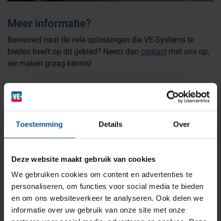
Medicijn- en verbandkasten
Cleanrooms
Meer informatie?
Benieuwd naar de vele oplossingen die VE-Systems te
Wastransport
bieden heeft op dit gebied? Neem dan
contact
met ons op,
Laboratoria
we maken graag kennis!
BINBIN
Producten bij deze oplossing
Medische (verzorgings)wagens
Opslagsystemen en voorraadbeheer
Zorginstellingen
AP Medical
Opslagmogelijkheden
Toestemming
Details
Over
Modulaire Inrichtingssystemen
Ziekenhuizen en klinieken
Branches
Vacatures
Zarges
Deze website maakt gebruik van cookies
Infectiepreventie en hygiëne
RVS Werkplekinrichting
We gebruiken cookies om content en advertenties te
personaliseren, om functies voor social media te bieden
Solutions
Klantcases
Metro
Medische afvalverpakkingen
en om ons websiteverkeer te analyseren. Ook delen we
informatie over uw gebruik van onze site met onze