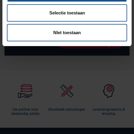
Vraag informatie aan
Selectie toestaan
Wilt u meer informatie over VE-Systems of onze
diensten en producten? Wij helpen u graag!
NIet toestaan
Informatie aanvragen
Uw partner voor
Maatwerk oplossingen
Jarenlange kennis &
deskundig advies
ervaring