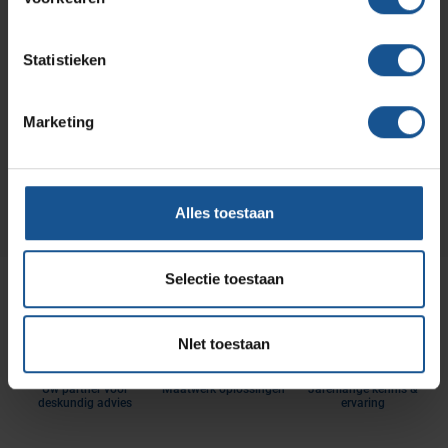
Over VE-Systems
Vraag informatie aan
Statistieken
Wilt u meer informatie over VE-Systems of onze
diensten en producten? Wij helpen u graag!
Marketing
Informatie aanvragen
Alles toestaan
Selectie toestaan
NIet toestaan
Uw partner voor
Maatwerk oplossingen
Jarenlange kennis &
deskundig advies
ervaring