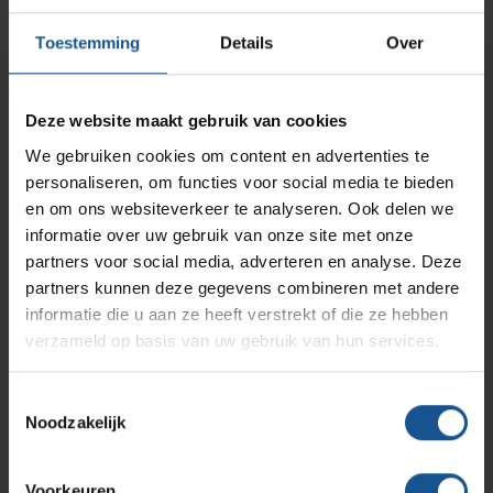
Benieuwd naar de vele oplossingen die VE-Systems te
AP Medical
Opslagmogelijkheden
Toestemming
Details
Over
Modulaire Inrichtingssystemen
Ziekenhuizen en klinieken
bieden heeft op dit gebied? Neem dan
contact
met ons op,
we maken graag kennis!
Branches
Vacatures
Zarges
Deze website maakt gebruik van cookies
Infectiepreventie en hygiëne
RVS Werkplekinrichting
We gebruiken cookies om content en advertenties te
personaliseren, om functies voor social media te bieden
Solutions
Klantcases
Metro
Contact opnemen
Medische afvalverpakkingen
en om ons websiteverkeer te analyseren. Ook delen we
informatie over uw gebruik van onze site met onze
partners voor social media, adverteren en analyse. Deze
Productlijnen
Heeft u een vraag of wilt u contact met ons team?
Ons team
Septodry
partners kunnen deze gegevens combineren met andere
Neem contact op met VE-Systems, wij helpen u
informatie die u aan ze heeft verstrekt of die ze hebben
graag!
verzameld op basis van uw gebruik van hun services.
Assortiment
Contact
Hammerlit
Neem contact op
Toestemmingsselectie
Noodzakelijk
Onze merken
Blog
Voorkeuren