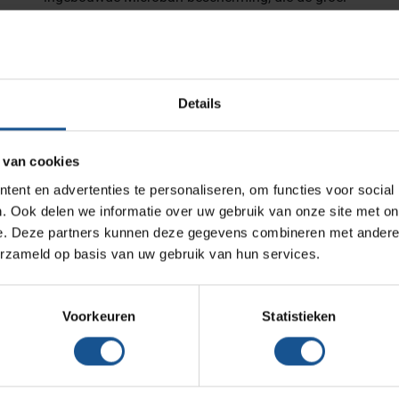
Medische afvalverpakkingen
van bacteriën tegen gaat.
Infectiepreventie en hygiëne
Voordelen
Opslagmogelijkheden
Te personaliseren door meegeleverde labels
Details
Bovenste plateau heeft ingebouwd bakje voor
Medische (verzorgings)wagens
kleine voorwerpen
Wastransport
Meer beenruimte tijdens het lopen
 van cookies
Medicijn- en verbandkasten
Het plateau is verstelbaar per 25 mm
ent en advertenties te personaliseren, om functies voor social
De plateaus zijn rondom voorzien van een
Werkplekinrichting
. Ook delen we informatie over uw gebruik van onze site met on
waterkeerrand van 11 mm
e. Deze partners kunnen deze gegevens combineren met andere i
2 plateaus
erzameld op basis van uw gebruik van hun services.
Assortiment
Draagvermogen 68 Kg per schap
4 zwenkwielen Ø 100 mm
Voorkeuren
Statistieken
Accessoires
RVS wielen
Afvalbak met ophanging