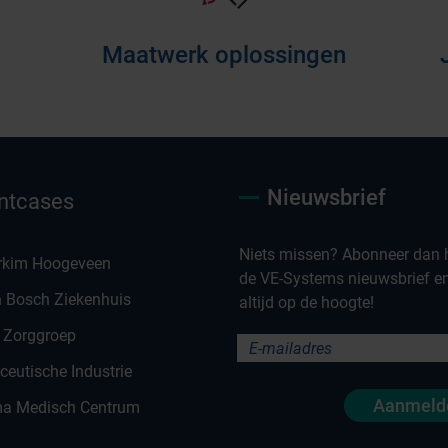
Maatwerk oplossingen
Nieuwsbrief
ntcases
Niets missen? Abonneer dan h
rkim Hoogeveen
de VE-Systems nieuwsbrief en 
n Bosch Ziekenhuis
altijd op de hoogte!
 Zorggroep
eutische Industrie
Aanmeld
a Medisch Centrum