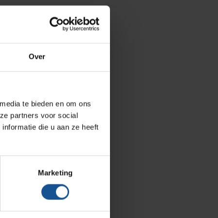
Hammerlit
Septodry
Metro
Over
Zarges
AP Medical
BINBIN
 media te bieden en om ons
ze partners voor social
Over VE-Systems
nformatie die u aan ze heeft
Blog
Contact
Marketing
Ons team
Klantcases