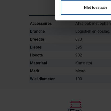
voorraadbeheer
NIet toestaan
Accessoires
Afvalbak met ophan
Branche
Logistiek en opslag,
Breedte
873
Diepte
595
Hoogte
902
Materiaal
Kunststof
Merk
Metro
Wiel diameter
100