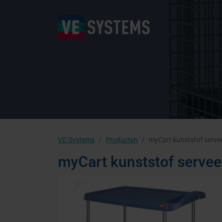
VE-Systems
Producten
myCart kunststof serv
myCart kunststof serve