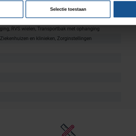
Transportbak met ophanging
Selectie toestaan
ging, RVS wielen, Transportbak met ophanging
 Ziekenhuizen en klinieken, Zorginstellingen