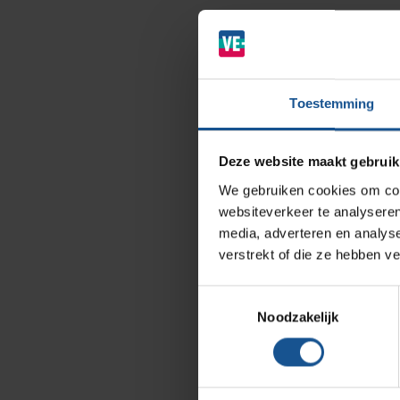
Ziekenhuizen en klinieken
Zorginstellingen
Laboratoria
Toestemming
Cleanrooms
Logistiek en opslag
Deze website maakt gebruik
Afvalinzamelaars
We gebruiken cookies om cont
Farmaceutische industrie
websiteverkeer te analyseren
media, adverteren en analys
verstrekt of die ze hebben v
Solutions
Toestemmingsselectie
RVS Werkplekinrichting
Noodzakelijk
Modulaire Inrichtingssystemen
Opslagsystemen en