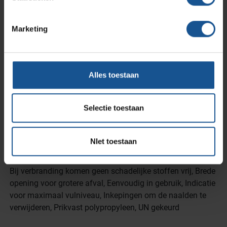
341
Inhoud
Marketing
10
Materiaal
Polypropyleen
Alles toestaan
Merk
AP Medical
Selectie toestaan
Onderdeel van
CsPlusEcoSerie
NIet toestaan
Voordelen
Bij verbranding komen geen schadelijke stoffen vrij, Brede
opening voor grotere afval, Eenvoudig in gebruik, Indicatie
voor maximaal vulniveau, Inkepingen om de naalden te
verwijderen, Prikvast polypropyleen, UN gekeurd