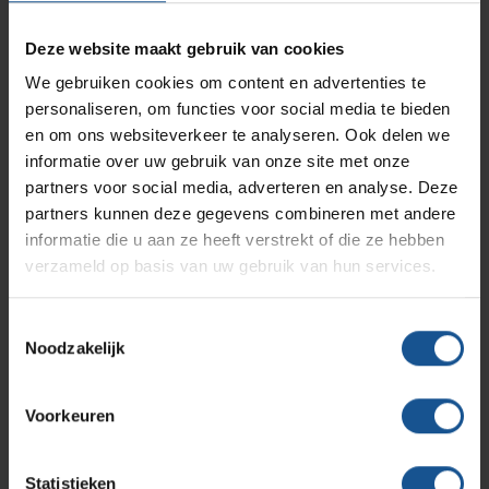
Accessoires
Branches
Vacatures
Zarges
Deze website maakt gebruik van cookies
Infectiepreventie en hygiëne
RVS Werkplekinrichting
Naaldencontainer omdoos
We gebruiken cookies om content en advertenties te
Branche
personaliseren, om functies voor social media te bieden
Solutions
Klantcases
Metro
Medische afvalverpakkingen
Afvalinzamelaars, Laboratoria, Ziekenhuizen en klinieken,
en om ons websiteverkeer te analyseren. Ook delen we
Zorginstellingen
informatie over uw gebruik van onze site met onze
partners voor social media, adverteren en analyse. Deze
Breedte
Productlijnen
Ons team
Septodry
partners kunnen deze gegevens combineren met andere
375
informatie die u aan ze heeft verstrekt of die ze hebben
Diepte
verzameld op basis van uw gebruik van hun services.
Assortiment
Contact
Hammerlit
275
Toestemmingsselectie
Duurzaam
Noodzakelijk
Onze merken
Blog
Gerecycled materiaal
Gewicht
Voorkeuren
Over VE-Systems
1,081
Hoogte
Statistieken