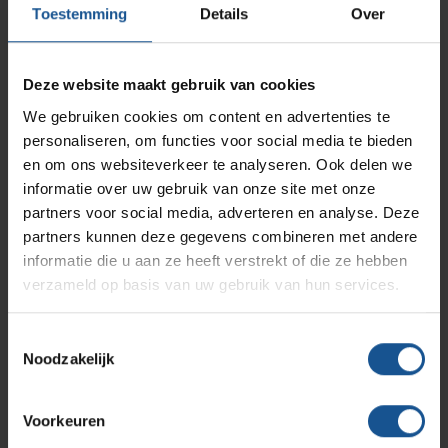
AP Medical
Opslagmogelijkheden
Toestemming
Details
Over
Modulaire Inrichtingssystemen
Ziekenhuizen en klinieken
Aantal stuks
60
Branches
Vacatures
Zarges
Deze website maakt gebruik van cookies
Infectiepreventie en hygiëne
RVS Werkplekinrichting
Accessoires
We gebruiken cookies om content en advertenties te
Naaldencontainer omdoos
personaliseren, om functies voor social media te bieden
Solutions
Klantcases
Metro
Medische afvalverpakkingen
en om ons websiteverkeer te analyseren. Ook delen we
Branche
informatie over uw gebruik van onze site met onze
Afvalinzamelaars, Laboratoria, Ziekenhuizen en klinieken,
partners voor social media, adverteren en analyse. Deze
Productlijnen
Zorginstellingen
Ons team
Septodry
partners kunnen deze gegevens combineren met andere
Breedte
informatie die u aan ze heeft verstrekt of die ze hebben
verzameld op basis van uw gebruik van hun services.
148
Assortiment
Contact
Hammerlit
Diepte
Toestemmingsselectie
148
Noodzakelijk
Onze merken
Blog
Duurzaam
Gerecycled materiaal
Voorkeuren
Over VE-Systems