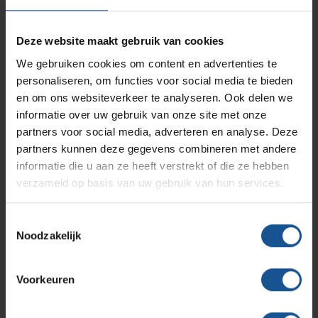
30
Branches
Accessoires
Vacatures
Zarges
Deze website maakt gebruik van cookies
Infectiepreventie en hygiëne
RVS Werkplekinrichting
Naaldencontainer omdoos
We gebruiken cookies om content en advertenties te
personaliseren, om functies voor social media te bieden
Branche
Solutions
Klantcases
Metro
Medische afvalverpakkingen
en om ons websiteverkeer te analyseren. Ook delen we
Afvalinzamelaars, Laboratoria, Ziekenhuizen en klinieken,
informatie over uw gebruik van onze site met onze
Zorginstellingen
partners voor social media, adverteren en analyse. Deze
Productlijnen
Ons team
Septodry
Breedte
partners kunnen deze gegevens combineren met andere
informatie die u aan ze heeft verstrekt of die ze hebben
212
verzameld op basis van uw gebruik van hun services.
Assortiment
Diepte
Contact
Hammerlit
212
Toestemmingsselectie
Duurzaam
Noodzakelijk
Onze merken
Blog
Gerecycled materiaal
Voorkeuren
Gewicht
Over VE-Systems
0,355