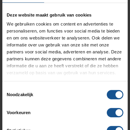
Aantal stuks
Branches
Vacatures
Zarges
Deze website maakt gebruik van cookies
Infectiepreventie en hygiëne
RVS Werkplekinrichting
75
We gebruiken cookies om content en advertenties te
Accessoires
personaliseren, om functies voor social media te bieden
Solutions
Klantcases
Metro
Medische afvalverpakkingen
en om ons websiteverkeer te analyseren. Ook delen we
Naaldencontainer omdoos
informatie over uw gebruik van onze site met onze
Branche
partners voor social media, adverteren en analyse. Deze
Productlijnen
Ons team
Septodry
Afvalinzamelaars, Laboratoria, Ziekenhuizen en klinieken,
partners kunnen deze gegevens combineren met andere
Zorginstellingen
informatie die u aan ze heeft verstrekt of die ze hebben
verzameld op basis van uw gebruik van hun services.
Breedte
Assortiment
Contact
Hammerlit
ø 140
Toestemmingsselectie
Duurzaam
Noodzakelijk
Onze merken
Blog
Gerecycled materiaal
Gewicht
Voorkeuren
Over VE-Systems
0,183
Hoogte